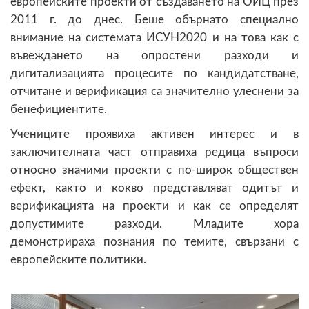
европейските проекти от създаването на ОИЦ през
2011 г. до днес. Беше обърнато специално
внимание на системата ИСУН2020 и на това как с
въвеждането на опростени разходи и
дигитализацията процесите по кандидатстване,
отчитане и верификация са значително улеснени за
бенефициентите.
Учениците проявиха активен интерес и в
заключителната част отправиха редица въпроси
относно значими проекти с по-широк обществен
ефект, както и кокво представляват одитът и
верификацията на проекти и как се определят
допустимите разходи. Младите хора
демонстрираха познания по темите, свързани с
европейските политики.