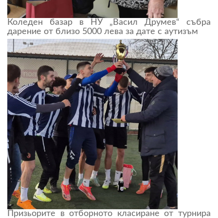
Коледен базар в НУ „Васил Друмев“ събра
дарение от близо 5000 лева за дате с аутизъм
Призьорите в отборното класиране от турнира