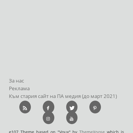
За нас
Реклама
Към стария сайт на ПА медия (до март 2021)
e107 Theme based on "Voux" by
ThemeXpose
which is