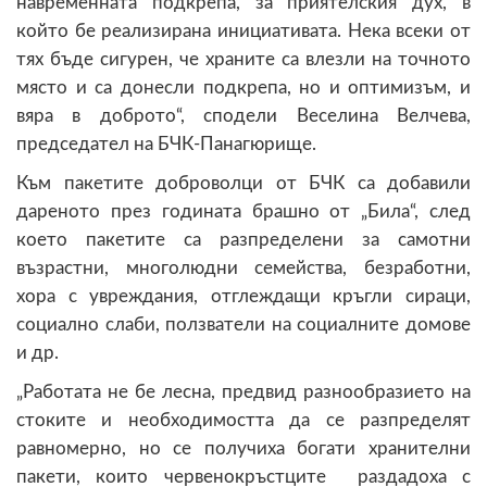
навременната подкрепа, за приятелския дух, в
който бе реализирана инициативата. Нека всеки от
тях бъде сигурен, че храните са влезли на точното
място и са донесли подкрепа, но и оптимизъм, и
вяра в доброто“, сподели Веселина Велчева,
председател на БЧК-Панагюрище.
Към пакетите доброволци от БЧК са добавили
дареното през годината брашно от „Била“, след
което пакетите са разпределени за самотни
възрастни, многолюдни семейства, безработни,
хора с увреждания, отглеждащи кръгли сираци,
социално слаби, ползватели на социалните домове
и др.
„Работата не бе лесна, предвид разнообразието на
стоките и необходимостта да се разпределят
равномерно, но се получиха богати хранителни
пакети, които червенокръстците раздадоха с