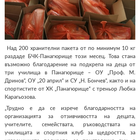
Над 200 хранителни пакета от по минимум 10 кг
раздаде БЧК-Панагюрище този месец. Това стана
възможно благодарение на подкрепа на деца от
три училища в Панагюрище – ОУ „Проф. М.
Дринов“, ОУ „20 април“ и СУ „Н. Бончев“, както и на
спортистите от ХК „Панагюрище“ с треньор Любка
Карагьозова.
„Трудно е да се изрече благодарността на
организацията за отзивчивостта на децата,
учителите, семействата, ръководствата на
училищата и спортния клуб за щедростта, за