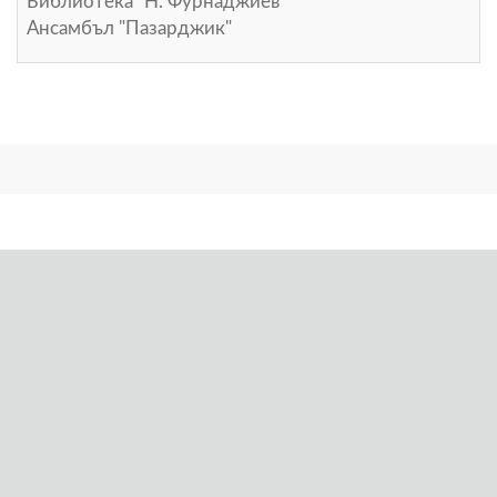
Библиотека "Н. Фурнаджиев"
Ансамбъл "Пазарджик"