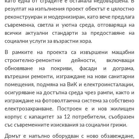
като една от сградите е останала недовършена. В
резултат на изпълнения проект обектът е цялостно
реконструиран и модернизиран, като вече предлага
съвременна, светла и уютна среда, отговаряща на
всички актуални стандарти за предоставяне на
социални услуги за възрастни хора.
В рамките на проекта са извършени мащабни
строително-ремонтни дейности, включващи
обновяване на покриви, фасади и дограма,
вътрешни ремонти, изграждане на нови санитарни
помещения, подмяна на ВиК и електроинсталации,
осигуряване на достъпна среда чрез рампи, както и
изграждане на фотоволтаична система за собствено
електрозахранване. Построен е и нов жилищен
корпус с капацитет за 12 потребители, съобразен
със съвременните изисквания за социални грижи.
Домът е напълно оборудван с ново обзавеждане,