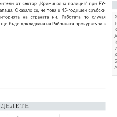
жители от сектор „Криминална полиция“ при РУ-
паша. Оказало се, че това е 45-годишен сръбски
иторията на страната ни. Работата по случая
Р
Т
о ще бъде докладвана на Районната прокуратура в
А
К
И
Х
Б
А
ОДЕЛЕТЕ