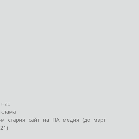
 нас
еклама
ъм стария сайт на ПА медия (до март
21)