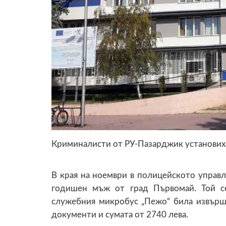
Криминалисти от РУ-Пазарджик установиха
В края на ноември в полицейското управл
годишен мъж от град Първомай. Той се
служебния микробус „Пежо“ била извърш
документи и сумата от 2740 лева.