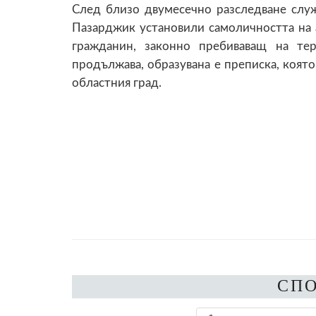
След близо двумесечно разследване слу
Пазарджик установили самоличността на а
гражданин, законно пребиваващ на тер
продължава, образувана е преписка, коят
областния град.
СП