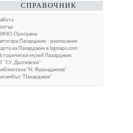
СПРАВОЧНИК
абота
еатър
КИНО-Програма
втогара Пазарджик - разписание
арта на Пазарджик в
bgmaps.com
сторически музей Пазарджик
Г "Ст. Доспевски"
иблиотека "Н. Фурнаджиев"
нсамбъл "Пазарджик"