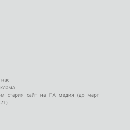
 нас
еклама
ъм стария сайт на ПА медия (до март
21)