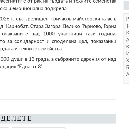
 засегнатите от рак на гърдата и техните семейства
ска и емоционална подкрепа.
26 г. със зрелищен тричасов майсторски клас в
Р
Т
д, Карнобат, Стара Загора, Велико Търново, Горна
 очакваните над 1000 участници тази година,
А
то за солидарност и споделена цел, показвайки
К
ърдата и техните семейства.
И
000 души в 13 града, а събраните дарения от над
Х
дация “Една от 8”.
Б
А
ОДЕЛЕТЕ