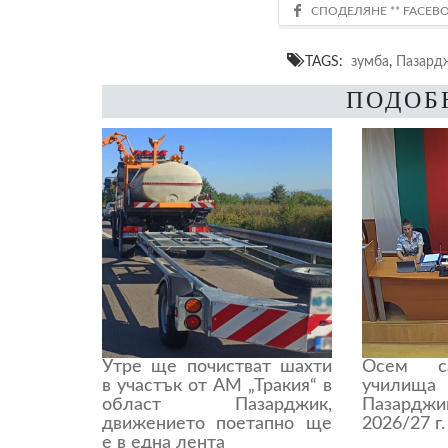
TAGS:
зумба
,
Пазард
ПОДОБ
Утре ще почистват шахти
Осем с
в участък от АМ „Тракия“ в
учили
област Пазарджик,
Пазардж
движението поетапно ще
2026/27 г.
е в една лента