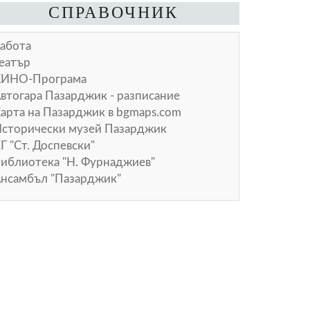
СПРАВОЧНИК
абота
еатър
КИНО-Програма
втогара Пазарджик - разписание
арта на Пазарджик в
bgmaps.com
сторически музей Пазарджик
Г "Ст. Доспевски"
иблиотека "Н. Фурнаджиев"
нсамбъл "Пазарджик"