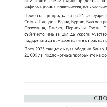
от 8", която вече 13 години предоставя на
информационна, практическа, психологиче
Проектът ще продължи на 21 февруари 20
София, Пловдив, Варна, Бургас, Благоевгра
Оряховица, Банско, Перник и Троян. С
събитието има за цел да укрепи чувство
подкрепата си към засегнатите от рак на г
През 2025 танцът с кауза обедини близо 1
21 000 лв. подпомогнаха програмите на фон
СП