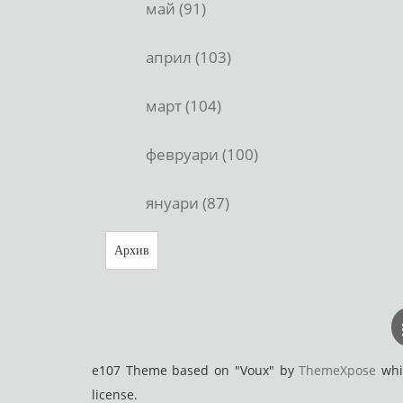
май (91)
април (103)
март (104)
февруари (100)
януари (87)
Архив
e107 Theme based on "Voux" by
ThemeXpose
whic
license.