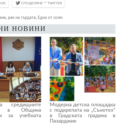
жик
,
рак на гърдата
,
Една от осем
НИ НОВИНИ
а средищните
Модерна детска площадка
ща в Община
с подкрепата на „Сънотех“
ик за учебната
в Градската градина в
Пазарджик