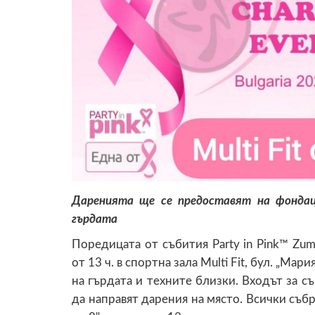
Даренията ще се предоставят на фондац
гърдата
Поредицата от събития Party in Pink™ Zu
от 13 ч. в спортна зала Multi Fit, бул. „Мар
на гърдата и техните близки. Входът за съ
да направят дарения на място. Всички съб