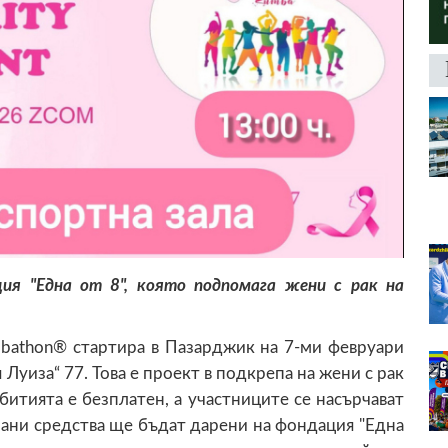
ия "Една от 8", която подпомага жени с рак на
mbathon® стартира в Пазарджик на 7-ми февруари
ия Луиза“ 77. Това е проект в подкрепа на жени с рак
битията е безплатен, а участниците се насърчават
рани средства ще бъдат дарени на фондация "Една