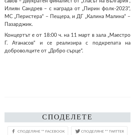
савов – двукратен финалист от „Гласът на България“,
Илиян Сандрев – с награда от „Пирин фолк-2023“,
МС „Перистера“ – Пещера, и ДГ „Калина Малина“ –
Пазарджик.
Концертът е от 18:00 ч. на 11 март в зала „Маестро
Г. Атанасов“ и се реализира с подкрепата на
доброволците от „Добро сърце“.
СПОДЕЛЕТЕ