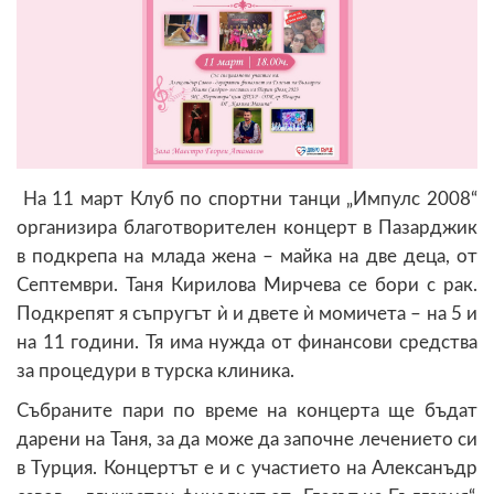
На 11 март Клуб по спортни танци „Импулс 2008“
организира благотворителен концерт в Пазарджик
в подкрепа на млада жена – майка на две деца, от
Септември. Таня Кирилова Мирчева се бори с рак.
Подкрепят я съпругът ѝ и двете ѝ момичета – на 5 и
на 11 години. Тя има нужда от финансови средства
за процедури в турска клиника.
Събраните пари по време на концерта ще бъдат
дарени на Таня, за да може да започне лечението си
в Турция. Концертът е и с участието на Алексанъдр