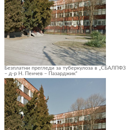
Безплатни прегледи за туберкулоза в „СБАЛПФЗ
– д-р Н. Пенчев – Пазарджик“