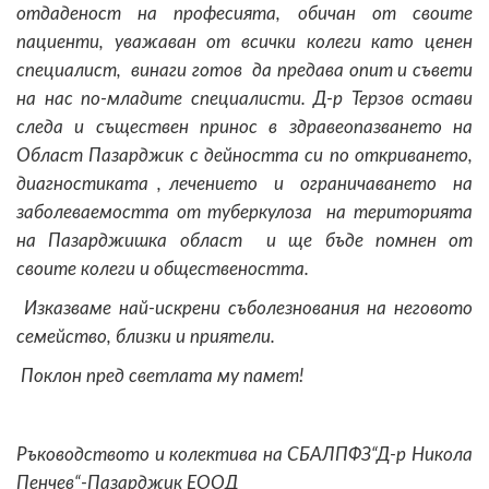
отдаденост на професията, обичан от своите
пациенти, уважаван от всички колеги като ценен
специалист, винаги готов да предава опит и съвети
на нас по-младите специалисти. Д-р Терзов остави
следа и съществен принос в здравеопазването на
Област Пазарджик с дейността си по откриването,
диагностиката , лечението и ограничаването на
заболеваемостта от туберкулоза на територията
на Пазарджишка област и ще бъде помнен от
своите колеги и обществеността.
Изказваме най-искрени съболезнования на неговото
семейство, близки и приятели.
Поклон пред светлата му памет!
Ръководството и колектива на СБАЛПФЗ“Д-р Никола
Пенчев“-Пазарджик ЕООД