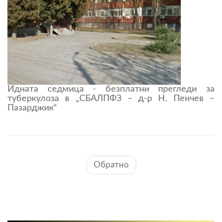
Идната седмица - безплатни прегледи за
туберкулоза в „СБАЛПФЗ – д-р Н. Пенчев –
Пазарджик“
Обратно