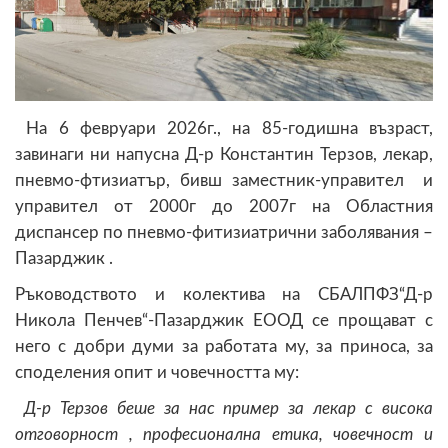
На 6 февруари 2026г., на 85-годишна възраст,
завинаги ни напусна Д-р Константин Терзов, лекар,
пневмо-фтизиатър, бивш заместник-управител и
управител от 2000г до 2007г на Областния
диспансер по пневмо-фитизиатрични заболявания –
Пазарджик .
Ръководството и колектива на СБАЛПФЗ“Д-р
Никола Пенчев“-Пазарджик ЕООД се прощават с
него с добри думи за работата му, за приноса, за
споделения опит и човечността му:
Д-р Терзов беше за нас пример за лекар с висока
отговорност , професионална етика, човечност и