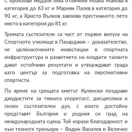
С бронзови медали бяха отличени Йоана Манова в
категория до 63 кг и Мариян Палев в категория до
90 кг, а Христо Вълков завоюва престижното пето
място в категория до 81 кг.
Тримата състезатели са част от първия випуск на
Спортното училище в Пазарджик – доказателство,
че целенасочените инвестиции в спортната
инфраструктура и развитието на младите таланти
дават устойчиви резултати и утвърждават града
като център за подготовка на перспективни
спортисти.
По време на срещата кметът Куленски поздрави
джудистите за тяхната упоритост, дисциплина и
силен състезателен дух, с които достойно
представят България и родния си град на
международната сцена. Той изрази благодарност и
към техните треньори – Видин Василев и Величко