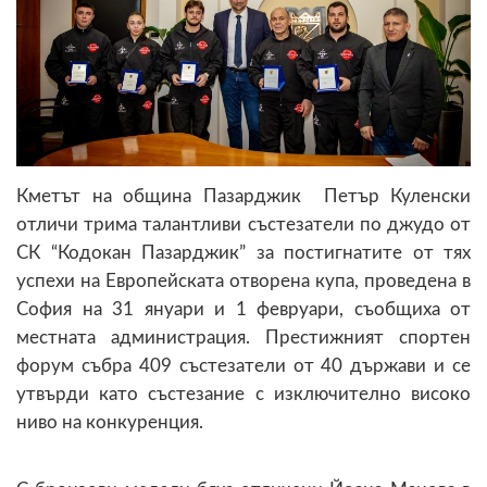
Кметът на община Пазарджик Петър Куленски
отличи трима талантливи състезатели по джудо от
СК “Кодокан Пазарджик” за постигнатите от тях
успехи на Европейската отворена купа, проведена в
София на 31 януари и 1 февруари, съобщиха от
местната администрация. Престижният спортен
форум събра 409 състезатели от 40 държави и се
утвърди като състезание с изключително високо
ниво на конкуренция.