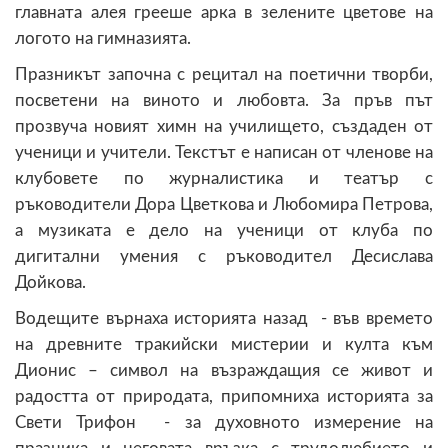
главната алея грееше арка в зелените цветове на
логото на гимназията.
Празникът започна с рецитал на поетични творби,
посветени на виното и любовта. За пръв път
прозвуча новият химн на училището, създаден от
ученици и учители. Текстът е написан от членове на
клубовете по журналистика и театър с
ръководители Дора Цветкова и Любомира Петрова,
а музиката е дело на ученици от клуба по
дигитални умения с ръководител Десислава
Дойкова.
Водещите върнаха историята назад - във времето
на древните тракийски мистерии и култа към
Дионис – символ на възраждащия се живот и
радостта от природата, припомниха историята за
Свети Трифон - за духовното измерение на