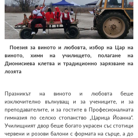
Поезия за виното и любовта, избор на Цар на
виното, химн на училището, полагане на
Дионисиева клетва и традиционно зарязване на
лозята
Празникът на виното и любовта беше
изключително вълнуващ и за учениците, и за
преподавателите, и за гостите в Професионалната
гимназия по селско стопанство „Царица Йоанна“.
Училищният двор беше богато украсен със стотици
червени и розови балони с формата на сърце, а до