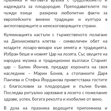
празника и неговата връзка с трудолюбието и
надеждата за плодородие. Преподавателите по
чужди езици
разкриха любопитни факти за
европейските винени традиции и култура
в
англоговорящите и немскоговорящите страни.
Кулминацията настъпи с тържественото полагане
на Дионисиевата клетва - символичен обет на
младите лозаро-винари към земята и традицията.
Избран беше и новият Цар на лозята. Със звуците на
народна музика и традиционни възгласи Старият
цар – Балин Йончев, предаде короната на своя
наследник – Марин Бонев, а стопанките Даря
Панчева и Стефка Йорданова приветстваха гостите
с благословии за плодородие и пълни бъчви.
Последва ритуално зарязване в лозето с пожелание
здраве, успех, богата реколта и изобилие от вино.
В духа на празника водещите припомниха и