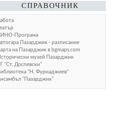
СПРАВОЧНИК
абота
еатър
КИНО-Програма
втогара Пазарджик - разписание
арта на Пазарджик в
bgmaps.com
сторически музей Пазарджик
Г "Ст. Доспевски"
иблиотека "Н. Фурнаджиев"
нсамбъл "Пазарджик"