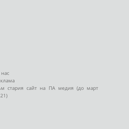
 нас
еклама
ъм стария сайт на ПА медия (до март
21)