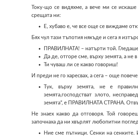
Току-що се видяхме, а вече ми се искаше
срещата ни:
Е, хубаво е, че все още се виждаме от
Бях чул тази тъпотия някъде и сега я изтъ
ПРАВИЛНАТА! – натърти той. Гледаше 
Да де, отгоре сме, върху земята, а не 
Ти чуваш ли се какво говориш!
И преди не го харесвах, а сега – още повече
Тук, върху земята, не е правилн
земята,господстват злото, несправе
земята“, е ПРАВИЛНАТА СТРАНА. Отвъд
Не знаех какво да отговоря. Той говоре
започнаха да ни хвърлят любопитни поглед
Ние сме пътници. Сенки на сенките. И