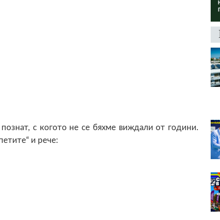
познат, с когото не се бяхме виждали от години.
петите“ и рече: