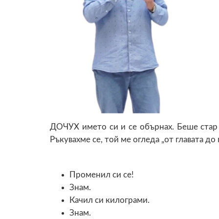
ДОЧУХ името си и се обърнах. Беше стар 
Ръкувахме се, той ме огледа „от главата до 
Променил си се!
Знам.
Качил си килограми.
Знам.