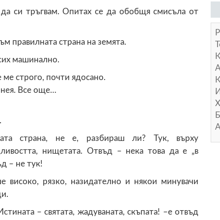
 да си тръгвам. Опитах се да обобщя смисъла от
Р
към правилната страна на земята.
Т
рсих машинално.
А
ме строго, почти ядосано.
К
в нея. Все още…
И
Х
Б
.
А
ата страна, не е, разбираш ли? Тук, върху
дливостта, нищетата. Отвъд – нека това да е „в
 – не тук!
ше високо, рязко, назидателно и някои минувачи
и.
стината – святата, жадуваната, скъпата! –е отвъд