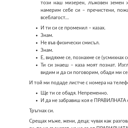
този наш мизерен, лъжовен земен жи
намерим себе си – пречистени, пож
всеблагост…
И ти си се променил – казах.
Знам.
Не във физически смисъл.
Знам.
Е, видяхме се, познахме се (усмихнах се
Ти си знаеш – каза моят познат. Из
видим и да си поговорим, обади ми се
И той ми подаде листче с номера на телеф
Ще ти се обадя. Непременно.
И да не забравиш коя е ПРАВИЛНАТА с
Тръгнах си.
Срещах мъже, жени, деца; чувах как разго