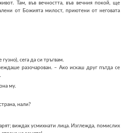
вот. Там, във вечността, във вечния покой, ще
алени от Божията милост, приютени от неговата
 гузно), сега да си тръгвам.
глеждаше разочарован. – Ако искаш друг пътда се
.
она му.
трана, нали?
варят; виждах усмихнати лица. Изглежда, помислих