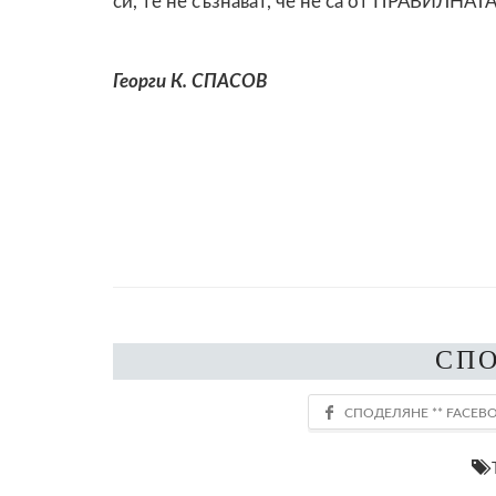
си, те не съзнават, че не са от ПРАВИЛНАТА
Георги К. СПАСОВ
СП