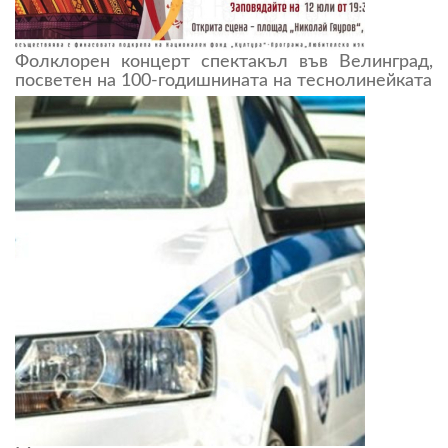
Фолклорен концерт спектакъл във Велинград,
посветен на 100-годишнината на теснолинейката