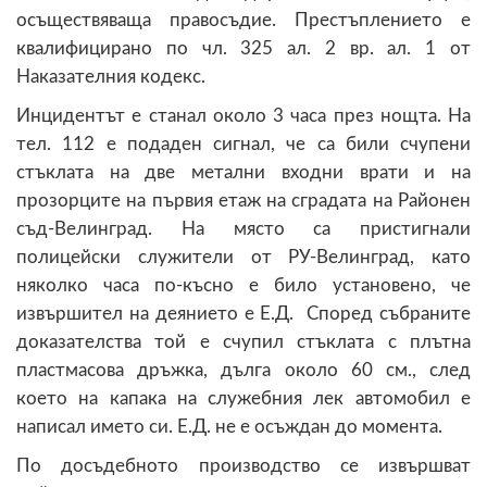
осъществяваща правосъдие. Престъплението е
квалифицирано по чл. 325 ал. 2 вр. ал. 1 от
Наказателния кодекс.
Инцидентът е станал около 3 часа през нощта. На
тел. 112 е подаден сигнал, че са били счупени
стъклата на две метални входни врати и на
прозорците на първия етаж на сградата на Районен
съд-Велинград. На място са пристигнали
полицейски служители от РУ-Велинград, като
няколко часа по-късно е било установено, че
извършител на деянието е Е.Д. Според събраните
доказателства той е счупил стъклата с плътна
пластмасова дръжка, дълга около 60 см., след
което на капака на служебния лек автомобил е
написал името си. Е.Д. не е осъждан до момента.
По досъдебното производство се извършват