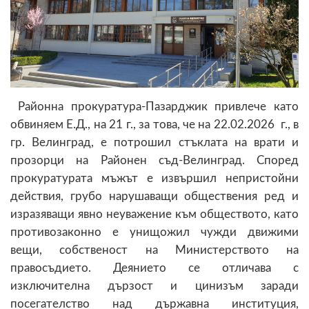
Районна прокуратура-Пазарджик привлече като
обвиняем Е.Д., на 21 г., за това, че на 22.02.2026 г., в
гр. Велинград, е потрошил стъклата на врати и
прозорци на Районен съд-Велинград. Според
прокуратурата мъжът е извършил непристойни
действия, грубо нарушаващи обществения ред и
изразяващи явно неуважение към обществото, като
противозаконно е унищожил чужди движими
вещи, собственост на Министерството на
правосъдието. Деянието се отличава с
изключителна дързост и цинизъм заради
посегателство над държавна институция,