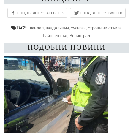
TAGS:
вандал
,
вандализъм
,
хулиган
,
строшени стъкла
,
Районен съд
,
Велинград
ПОДОБНИ НОВИНИ