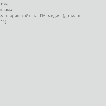
 нас
еклама
ъм стария сайт на ПА медия (до март
21)