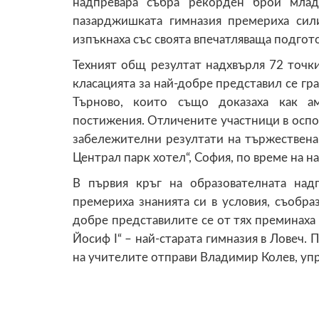
надпревара събра рекорден брой млад
пазарджишката гимназия премериха си
изпъкнаха със своята впечатляваща подгото
Техният общ резултат надхвърля 72 точки
класацията за най-добре представил се гра
Търново, които също доказаха как а
постижения. Отличените участници в оспо
забележителни резултати на тържествена 
Централ парк хотел“, София, по време на 
В първия кръг на образователната над
премериха знанията си в условия, съобр
добре представилите се от тях преминаха 
Йосиф I“ – най-старата гимназия в Ловеч. 
на учителите отправи Владимир Колев, упр