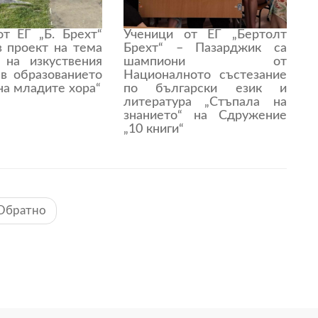
от ЕГ „Б. Брехт“
Ученици от ЕГ „Бертолт
в проект на тема
Брехт“ – Пазарджик са
 на изкуствения
шампиони от
 в образованието
Националното състезание
на младите хора“
по български език и
литература „Стъпала на
знанието“ на Сдружение
„10 книги“
Обратно