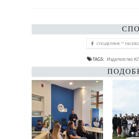
СП
TAGS:
Издателство К
ПОДОБ