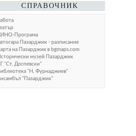
СПРАВОЧНИК
абота
еатър
КИНО-Програма
втогара Пазарджик - разписание
арта на Пазарджик в
bgmaps.com
сторически музей Пазарджик
Г "Ст. Доспевски"
иблиотека "Н. Фурнаджиев"
нсамбъл "Пазарджик"