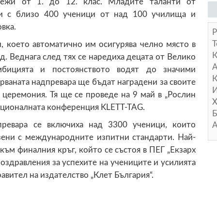
ежи от 1. до 12. клас. Младите таланти от
ли с близо 400 ученици от над 100 училища и
вка.
Р
Т
, което автоматично им осигурява челно място в
д. Веднага след тях се наредиха децата от Велико
А
мбицията и постоянството водят до значими
К
рваната надпревара ще бъдат наградени за своите
И
церемония. Тя ще се проведе на 9 май в „Рослин
Х
националната конференция KLETT-TAG.
Б
превара се включиха над 3300 ученици, които
А
азени с международните изпитни стандарти. Най-
към финалния кръг, който се състоя в ПЕГ „Екзарх
Поздравления за успехите на учениците и усилията
авител на издателство „Клет България“.