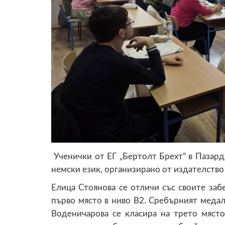
Ученички от ЕГ „Бертолт Брехт“ в Пазар
немски език, организирано от издателство 
Елица Стоянова се отличи със своите за
първо място в ниво B2. Сребърният медал
Воденичарова се класира на трето място