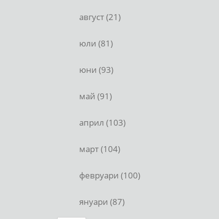
август (21)
юли (81)
юни (93)
май (91)
април (103)
март (104)
февруари (100)
януари (87)