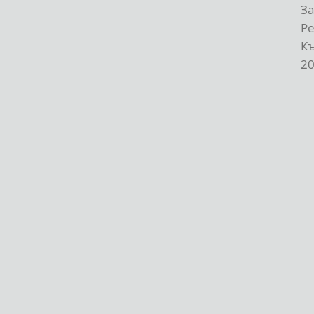
За
Р
К
20