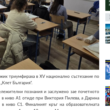
джик триумфираха в XV национално състезание по
„Клет България“.
бележителни познания и заслужено зае почетното
 в ниво А1 отиде при Виктория Пилева, а Дарина
 в ниво C1. Финалният кръг на образователната