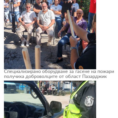
Специализирано оборудване за гасене на пожари
получиха доброволците от област Пазарджик