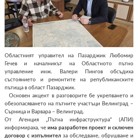
Областният управител на Пазарджик Любомир
Гечев и началникът на Областното пътно
управление инж. Валери Пингов обсъдиха
състоянието и ремонтите на републиканските
пътища в област Пазарджик.
Основен акцент в разговорите бе укрепването и
обезопасяването на пътните участъци Велинград –
Сърница и Варвара – Велинград.
От Агенция „Пътна инфраструктура“ (АПИ)
информираха, че
има разработен проект и сключен
договор с изпълнител
за обследване, обрушване и