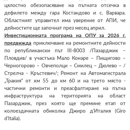
цялостно обезопасяване на пътната отсечка в
дефилето между гара Костандово и с. Варвара.
Областният управител има уверение от АПИ, че
дейностите ще започнат през месец април.
Инвестиционната програма на ОПУ за 2026 г.
предвижда
приключване на ремонтните дейности
по републикански път III-8003 /Пазарджик –
Пловдив/ в участъка Мало Конаре – Пищигово –
Черногорово – Овчеполци – Смилец – Дюлево – /
Стрелча - Кръстевич/; Ремонт на Автомагистрала
„Тракия“ от км 55 до км 60 и на трето място -
частични ремонти и преасфалтиране на пътна
инфраструктура на територията на област
Пазарджик, през която ще премине етап от
колоездачната обиколка Джиро д'Италия (Giro
d'Italia).