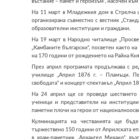
въстание – памет и героизъм“, насочен към
На 11 март в Младежкия дом в Стрелча щ
организирана съвместно с вестник „Станда
образователни институции и граждани.
На 19 март в Народно читалище „Просве
„Камбаните български“, посветен както на
на 170 години от рождението на Райна Кня
През април програмата продължава с ре
училище „Април 1876 г. – Пламъци. Пеп
свободата“ и концерт-спектакъл „Април 18
На 24 април ще се проведе шествието 
ученици и представители на институци
паметни плочи на герои от националноос
Кулминацията на честванията ще бъд
тържествено 150 години от Априлската еп
в храм-паметник „Архангел Михаил“, въ