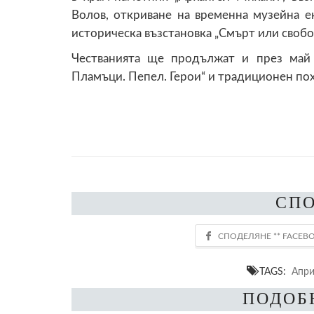
Волов, откриване на временна музейна е
историческа възстановка „Смърт или свобода
Честванията ще продължат и през май
Пламъци. Пепел. Герои“ и традиционен пох
СП
TAGS:
Апри
ПОДОБ