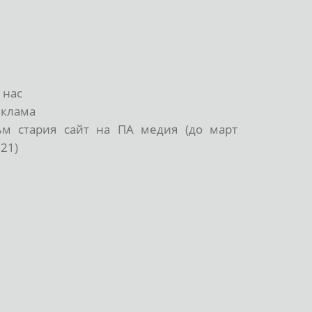
 нас
еклама
ъм стария сайт на ПА медия (до март
21)