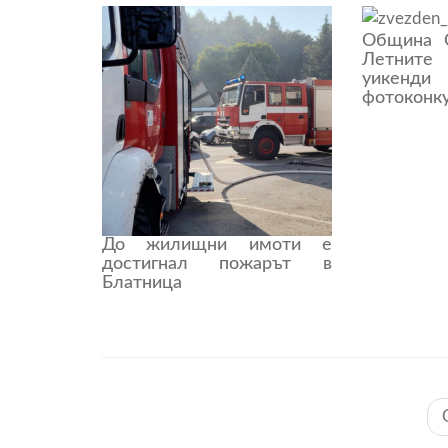
Община С
Летнит
уикенди
фотоконк
До жилищни имоти е
достигнал пожарът в
Блатница