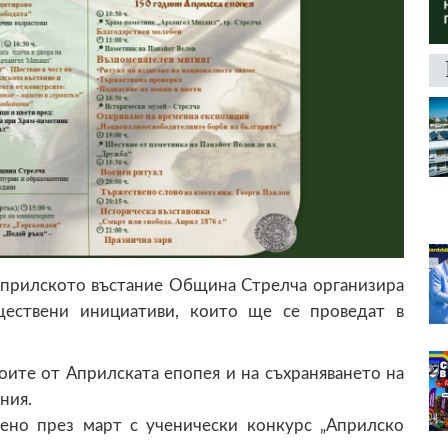
Априлското въстание Община Стрелча организира
ществени инициативи, които ще се проведат в
оите от Априлската епопея и на съхраняването на
ния.
ено през март с ученически конкурс „Априлско