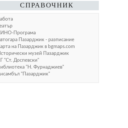
СПРАВОЧНИК
абота
еатър
КИНО-Програма
втогара Пазарджик - разписание
арта на Пазарджик в
bgmaps.com
сторически музей Пазарджик
Г "Ст. Доспевски"
иблиотека "Н. Фурнаджиев"
нсамбъл "Пазарджик"