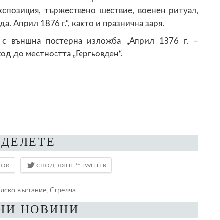
кспозиция, тържествено шествие, военен ритуал,
. Април 1876 г.“, както и празнична заря.
 с външна постерна изложба „Април 1876 г. –
од до местността „Гергьовден“.
ОДЕЛЕТЕ
лско въстание
,
Стрелча
НИ НОВИНИ