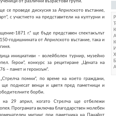
 ученици от различни възрастови групи.
е се проведе дискусия за Априлското въстание,
рт“, с участието на представители на културни и
Р
Т
щение-1871 г.“ ще бъде представен спектакълът
А
 150-годишнината от Априлското въстание, така и
К
гиня.
И
Х
дица инициативи – волейболен турнир, музейно
Б
ел. Герои“, конкурс за рецитиране „Цената на
А
76 – памет и героизъм“.
„Стрелча помни“, по време на което граждани,
и ще поднесат венци и цветя пред паметници и
вободителните борби.
е на 29 април, когато Стрелча ще отбележи
опея. Програмата включва благодарствен молебен
зпоменателен митинг при паметника на Панайот