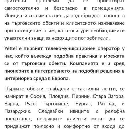
зрителни проблеми да се ориентират
самостоятелно и безопасно в помещенията.
Инициативата има за цел да подобри достъпността
на търговските обекти и клиентското изживяване
при посещението им, като осигури необходимите
указателни знаци за незрящите потребители.
Yettel е първият телекомуникационен оператор у
нас, който въвежда подобна практика в мрежата
си от търговски обекти. Компанията е и сред
пионерите в интегрирането на подобни решения в
интериорна среда в Европа.
Първите обекти, снабдени с тактилни ленти, се
намират в София, Пловдив, Перник, Стара Загора,
Варна, Русе, Търговище, Бургас, Разград и
Пазарджик. Следвайки ивиците с релефна
повърхност, незрящите клиенти могат да се
придвижат по-лесно и комфортно от входа до