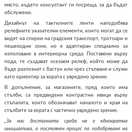
място, където консултант ги посреща, за да бъдат
обслужени.
Дизайнът на тактилните ленти наподобява
релефните указателни елементи, които могат да се
видят на спирки на градския транспорт, тротоари и
пешеходни зони, но е адаптиран специално за
използване в интериорна среда. Поставени върху
пода, те създават осезаем релеф, който може да
бъде разпознат с бастун или чрез стъпване и служи
като ориентир за хората с увредено зрение.
В допълнение, за магазините, пред които има
стълби, са предвидени контрастни ивици върху
стъпалата, които обозначават началото и края на
стълбите за хората с частично увредено зрение.
„За нас достъпната среда не е еднократна
инициатива, а постоянен процес по подобряване на