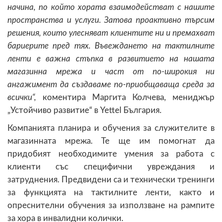
начина, по който хората взаимодействат с нашите
пространства и услуги. Затова проактивно търсим
решения, които улесняват клиентите ни и премахват
бариерите пред тях. Въвеждането на тактилните
ленти е важна стъпка в развитието на нашата
магазинна мрежа и част от по-широкия ни
ангажимент да създаваме по-приобщаваща среда за
всички“,
коментира Маргита Колчева, мениджър
„Устойчиво развитие“ в Yettel България.
Компанията планира и обучения за служителите в
магазинната мрежа. Те ще им помогнат да
придобият необходимите умения за работа с
клиенти със специфични увреждания и
затруднения. Предвидени са и технически тренинги
за функцията на тактилните ленти, както и
опреснителни обучения за използване на рампите
за хора в инвалидни колички.