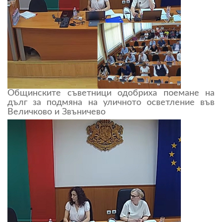
Общинските съветници одобриха поемане на
дълг за подмяна на уличното осветление във
Величково и Звъничево