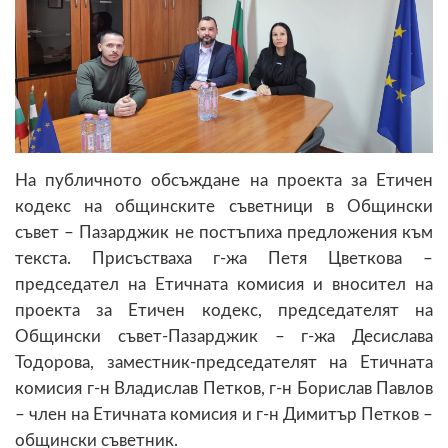
На публичното обсъждане на проекта за Етичен
кодекс на общинските съветници в Общински
съвет – Пазарджик не постъпиха предложения към
текста. Присъстваха г-жа Петя Цветкова –
председател на Етичната комисия и вносител на
проекта за Етичен кодекс, председателят на
Общински съвет-Пазарджик – г-жа Десислава
Тодорова, заместник-председателят на Етичната
комисия г-н Владислав Петков, г-н Борислав Павлов
– член на Етичната комисия и г-н Димитър Петков –
общински съветник.