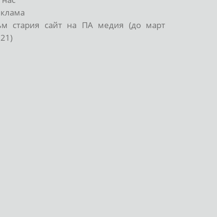
еклама
ъм стария сайт на ПА медия (до март
21)