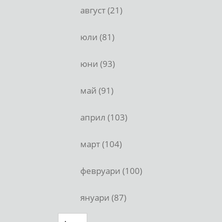
август (21)
юли (81)
юни (93)
май (91)
април (103)
март (104)
февруари (100)
януари (87)