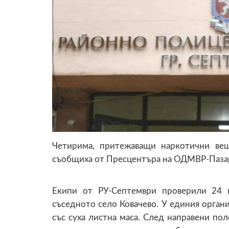
Четирима, притежаващи наркотични вещ
съобщиха от Пресцентъра на ОДМВР-Паза
Екипи от РУ-Септември проверили 24 
съседното село Ковачево. У единия органи
със суха листна маса. След направени поле