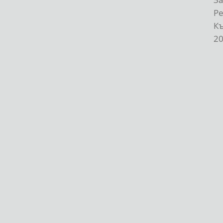
Р
К
20