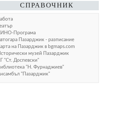
СПРАВОЧНИК
абота
еатър
КИНО-Програма
втогара Пазарджик - разписание
арта на Пазарджик в
bgmaps.com
сторически музей Пазарджик
Г "Ст. Доспевски"
иблиотека "Н. Фурнаджиев"
нсамбъл "Пазарджик"