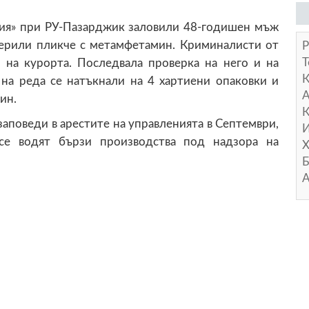
ия» при РУ-Пазарджик заловили 48-годишен мъж
мерили пликче с метамфетамин. Криминалисти от
Р
Т
 на курорта. Последвала проверка на него и на
 на реда се натъкнали на 4 хартиени опаковки и
А
ин.
К
аповеди в арестите на управленията в Септември,
И
се водят бързи производства под надзора на
Х
Б
А