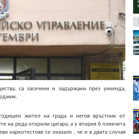
ества, са засечени и задържани през уикенда,
рджик.
годишен жител на града и негов връстник от
те на реда открили цигара, а у втория 6 пликчета
ви наркотестове се оказало , че и в двата случая