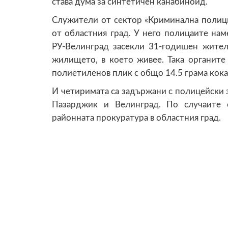
става дума за синтетичен канабиноид.
Служители от сектор «Криминална полиц
от областния град. У него полицаите на
РУ-Велинград засекли 31-годишен жител
жилището, в което живее. Така органите
полиетиленов плик с общо 14.5 грама кока
И четиримата са задържани с полицейски з
Пазарджик и Велинград. По случаите 
районната прокуратура в областния град.