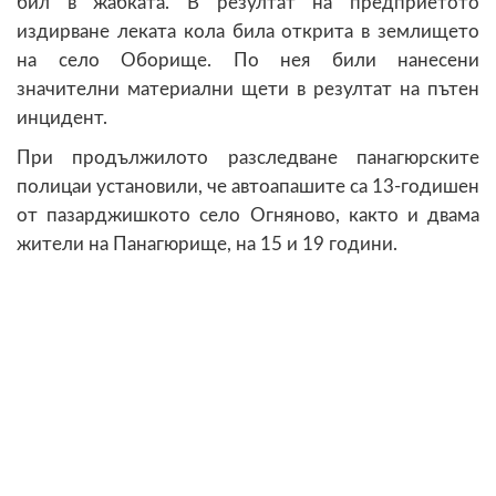
бил в жабката. В резултат на предприетото
издирване леката кола била открита в землището
на село Оборище. По нея били нанесени
значителни материални щети в резултат на пътен
инцидент.
При продължилото разследване панагюрските
полицаи установили, че автоапашите са 13-годишен
от пазарджишкото село Огняново, както и двама
жители на Панагюрище, на 15 и 19 години.