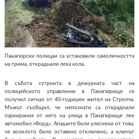
Панагюрски полицаи са установили самоличността
на трима, откраднали лека кола.
В събота сутринта в дежурната част на
полицейското управление в Панагюрище се
получил сигнал от 40-годишен жител на Стрелча.
Мъжът съобщил, че непознати са откраднали
паркирания от него на улица в Панагюрище лек
автомобил «Форд». Апашите били улеснени от това,
че возилото било оставено отключено, а ключът