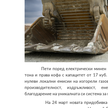
Пети поред електрически минен багер
тона и права кофа с капацитет от 17 куб.
нулеви локални емисии на изгорели газов
производителност, издръжливост, ен
благодарение на уникалната си система за
На 24 март новата придобивка беше