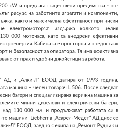
200 kW и предлага съществени предимства - по-
ълъг ресурс на работните агрегати и компоненти,
ръжка, както и максимална ефективност при ниски
 че електромоторът издържа колкото целия
 130 000 моточаса, като са внедрени ефективни
лектроенергия. Кабината е просторна и предоставя
рт и безопасност за оператора. Тя има ефективна
зване от прах и удобни джойстици за работа.
“ АД и „Алки-Л“ ЕООД датира от 1993 година,
вата машина – челен товарач L 506. После следват
лесни багери и специализирана верижна машина за
големите минни дизелови и електрически багери,
 над 130 000 м.ч. и продължават работата си в
-те машини Liebherr в „Асарел-Медет“ АД днес се
лки-Л“ ЕООД, заедно с екипа на „Ремонт Рудник и