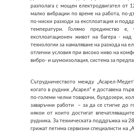
разполага с мощен електродвигател от 1
малко вибрации по време на работа, по-д
по-ниски разходи за експлоатация и подд
температури. Голямо предимство е,
експлоатационен живот на багера - над
технологии за намаляване на разхода на е
отлични условия при високо ниво на комфо
вибро- и шумоизолация, система за предпа
Сътрудничеството между „Асарел-Медет
когато в рудник „Асарел“ е доставена пър
по-големи челни товарачи, булдозери, ко
заваръчни работи – за да се стигне до 
някои от които достигат впечатляващите
рудника. За техническата поддръжка на 28
грижат петима сервизни специалисти на „А