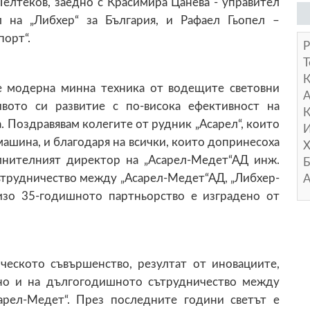
елтеков, заедно с Красимира Цанева - управител
л на „Либхер“ за България, и Рафаел Гьопел –
порт“.
Р
Т
рна минна техника от водещите световни
А
ивото си развитие с по-висока ефективност на
К
. Поздравявам колегите от рудник „Асарел“, които
И
машина, и благодаря на всички, които допринесоха
Х
пълнителният директор на „Асарел-Медет“АД инж.
Б
ътрудничество между „Асарел-Медет“АД, „Либхер-
А
лизо 35-годишното партньорство е изградено от
ческото съвършенство, резултат от иновациите,
 но и на дългогодишното сътрудничество между
арел-Медет“. През последните години светът е