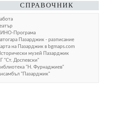
СПРАВОЧНИК
абота
еатър
КИНО-Програма
втогара Пазарджик - разписание
арта на Пазарджик в
bgmaps.com
сторически музей Пазарджик
Г "Ст. Доспевски"
иблиотека "Н. Фурнаджиев"
нсамбъл "Пазарджик"