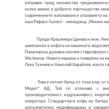
изправен пред множество предизвикателс
колко важно е доброто партньорство меж
съвременните изисквания и опазването на 
каза Рафаел Гьопел – мениджър „Минни м
Преди Красимира Цанева и инж. Никола
шампанско в кофата на машината, водосвет
Панагюрска духовна околия ставрофорен 
Желязков. Новата машина е поверена на ек
Лука Тухчиев и Николай Карайлев, които с
Това е петият багер от този клас от общ
Медет“ АД. Той се отличава с внед
производителност, издръжливост, енерги
оператора. Стандартната кофа на багера 
допълнително модифицирана и капацит