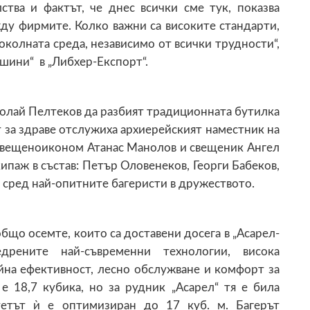
тва и фактът, че днес всички сме тук, показва
ду фирмите. Колко важни са високите стандарти,
околната среда, независимо от всички трудности“,
ашини“ в „Либхер-Експорт“.
й Пелтеков да разбият традиционната бутилка
 за здраве отслужиха архиерейският наместник на
свещеноиконом Атанас Манолов и свещеник Ангел
ипаж в състав: Петър Оловенеков, Георги Бабеков,
а сред най-опитните багеристи в дружеството.
о осемте, които са доставени досега в „Асарел-
рените най-съвременни технологии, висока
йна ефективност, лесно обслужване и комфорт за
е 18,7 кубика, но за рудник „Асарел“ тя е била
етът ѝ е оптимизиран до 17 куб. м. Багерът