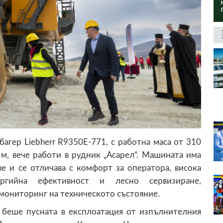
 Liebherr R9350Е-771, с работна маса от 310
 м, вече работи в рудник „Асарел“. Машината има
е и се отличава с комфорт за оператора, висока
ергийна ефективност и лесно сервизиране,
 мониторинг на техническото състояние.
 пусната в експлоатация от изпълнителния