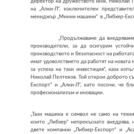
директор на дружеството инж. Николай П
на „Алки-Л“, изключителен представите
мениджър „Минни машини“ в „Либхер-Екс
„Продължаваме да внедряваме моде
производители, за да осигурим устойч
производството и безопасност на работата
имат удоволствието да работят на новата 
за успеха на тази инвестиция“, каза из
Николай Пелтеков. Той открои доброто с
Експорт“ и „Алки-Л“, като посочи, че б
професионализъм и иновации.
„Тази машина е символ не само на техни
които „Либхер“ непрекъснато внедрява,
двете компании „Либхер-Експорт“ и „Ас