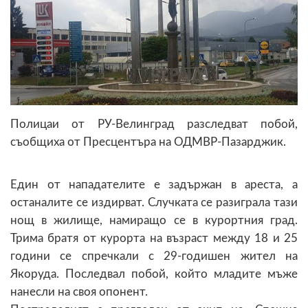
Полицаи от РУ-Велинград разследват побой,
съобщиха от Пресцентъра на ОДМВР-Пазарджик.
Един от нападателите е задържан в ареста, а
останалите се издирват. Случката се разиграла тази
нощ в жилище, намиращо се в курортния град.
Трима братя от курорта на възраст между 18 и 25
години се спречкали с 29-годишен жител на
Якоруда. Последвал побой, който младите мъже
нанесли на своя опонент.