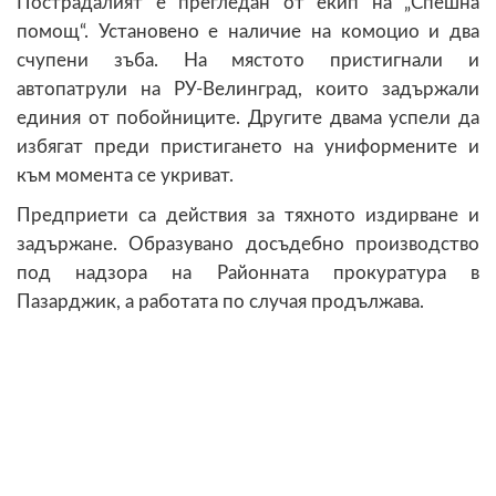
Пострадалият е прегледан от екип на „Спешна
помощ“. Установено е наличие на комоцио и два
счупени зъба. На мястото пристигнали и
автопатрули на РУ-Велинград, които задържали
единия от побойниците. Другите двама успели да
избягат преди пристигането на униформените и
към момента се укриват.
Предприети са действия за тяхното издирване и
задържане. Образувано досъдебно производство
под надзора на Районната прокуратура в
Пазарджик, а работата по случая продължава.