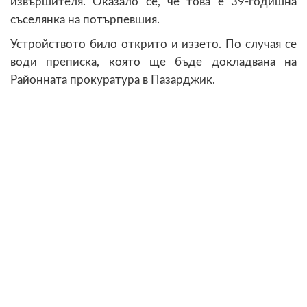
извършителя. Оказало се, че това е 39-годишна
съселянка на потърпевшия.
Устройството било открито и иззето. По случая се
води преписка, която ще бъде докладвана на
Районната прокуратура в Пазарджик.