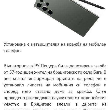
Установена е извършителка на кражба на мобилен
телефон.
Във вторник в РУ-Пещера била депозирана жалба
от 57-годишен жител на брациговското село Бяга. В
нея мъжът информирал органите на реда, че е
установил липсата на мобилния си телефон и
според него ставало дума за кражба. След
проведено разследване служители от полицейския
участък в Брацигово влезли в дирите на