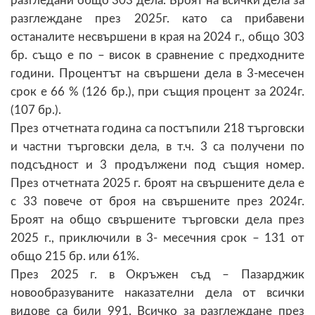
разгледани общо 303 дела. Броят на всички дела за
разглеждане през 2025г. като са прибавени
останалите несвършени в края на 2024 г., общо 303
бр. също е по – висок в сравнение с предходните
години. Процентът на свършени дела в 3-месечен
срок е 66 % (126 бр.), при същия процент за 2024г.
(107 бр.).
През отчетната година са постъпили 218 търговски
и частни търговски дела, в т.ч. 3 са получени по
подсъдност и 3 продължени под същия номер.
През отчетната 2025 г. броят на свършените дела е
с 33 повече от броя на свършените през 2024г.
Броят на общо свършените търговски дела през
2025 г., приключили в 3- месечния срок – 131 от
общо 215 бр. или 61%.
През 2025 г. в Окръжен съд – Пазарджик
новообразуваните наказателни дела от всички
видове са били 991. Всичко за разглеждане през