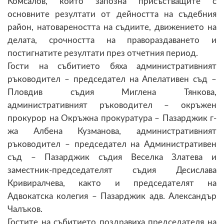
Комсалов, който запозна присъстващите с
основните резултати от дейността на съдебния
район, натовареността на съдиите, движението на
делата, срочността на правораздаването и
постигнатите резултати през отчетния период.
Гости на събитието бяха административният
ръководител – председател на Апелативен съд –
Пловдив съдия Миглена Тянкова,
административният ръководител – окръжен
прокурор на Окръжна прокуратура – Пазарджик г-
жа Албена Кузманова, административният
ръководител – председател на Административен
съд – Пазарджик съдия Веселка Златева и
заместник-председателят съдия Десислава
Кривиралчева, както и председателят на
Адвокатска колегия – Пазарджик адв. Александър
Чалъков.
Гостите на събитието поздравиха председателя на