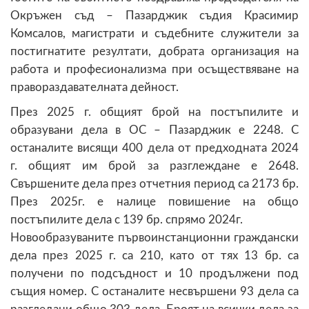
Окръжен съд – Пазарджик съдия Красимир
Комсалов, магистрати и съдебните служители за
постигнатите резултати, добрата организация на
работа и професионализма при осъществяване на
правораздавателната дейност.
През 2025 г. общият брой на постъпилите и
образувани дела в ОС – Пазарджик е 2248. С
останалите висящи 400 дела от предходната 2024
г. общият им брой за разглеждане е 2648.
Свършените дела през отчетния период са 2173 бр.
През 2025г. е налице повишение на общо
постъпилите дела с 139 бр. спрямо 2024г.
Новообразуваните първоинстанционни граждански
дела през 2025 г. са 210, като от тях 13 бр. са
получени по подсъдност и 10 продължени под
същия номер. С останалите несвършени 93 дела са