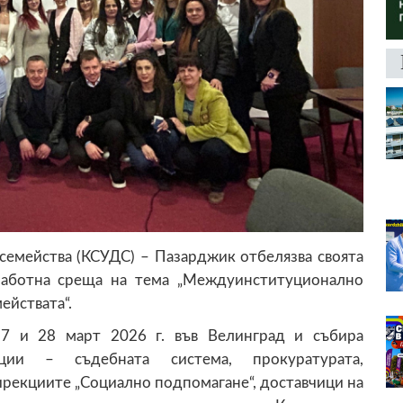
 семейства (КСУДС) – Пазарджик отбелязва своята
работна среща на тема „Междуинституционално
ействата“.
27 и 28 март 2026 г. във Велинград и събира
ции – съдебната система, прокуратурата,
рекциите „Социално подпомагане“, доставчици на