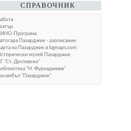
СПРАВОЧНИК
абота
еатър
КИНО-Програма
втогара Пазарджик - разписание
арта на Пазарджик в
bgmaps.com
сторически музей Пазарджик
Г "Ст. Доспевски"
иблиотека "Н. Фурнаджиев"
нсамбъл "Пазарджик"