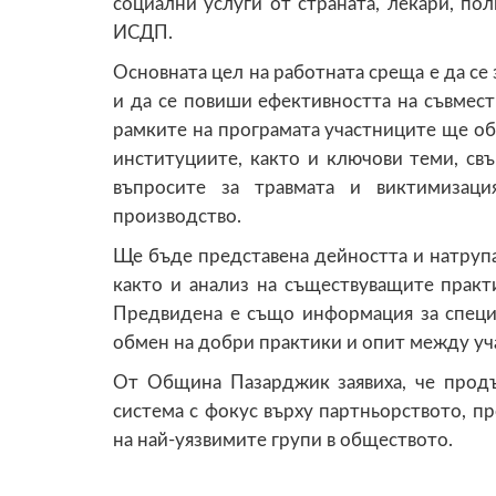
социални услуги от страната, лекари, пол
ИСДП.
Основната цел на работната среща е да с
и да се повиши ефективността на съвместн
рамките на програмата участниците ще о
институциите, както и ключови теми, свъ
въпросите за травмата и виктимизац
производство.
Ще бъде представена дейността и натруп
както и анализ на съществуващите прак
Предвидена е също информация за специа
обмен на добри практики и опит между уч
От Община Пазарджик заявиха, че продъ
система с фокус върху партньорството, п
на най-уязвимите групи в обществото.