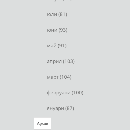
юли (81)
юни (93)
май (91)
април (103)
март (104)
февруари (100)
януари (87)
Архив