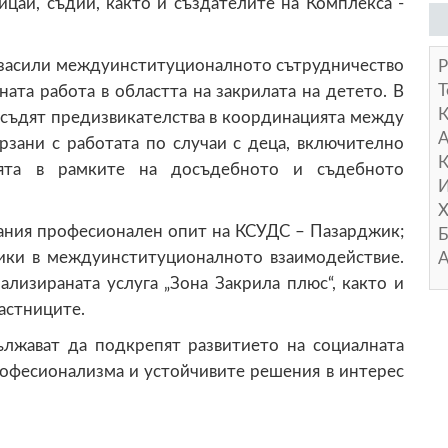
ицаи, съдии, както и създателите на Комплекса -
е засили междуинституционалното сътрудничество
Р
Т
ата работа в областта на закрилата на детето. В
бсъдят предизвикателства в координацията между
А
рзани с работата по случаи с деца, включително
К
ията в рамките на досъдебното и съдебното
И
Х
ания професионален опит на КСУДС – Пазарджик;
Б
тики в междуинституционалното взаимодействие.
А
лизираната услуга „Зона Закрила плюс“, както и
астниците.
лжават да подкрепят развитието на социалната
рофесионализма и устойчивите решения в интерес