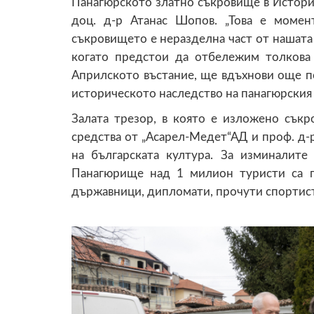
Панагюрското златно съкровище в Истори
доц. д-р Атанас Шопов. „Това е момен
съкровището е неразделна част от нашата 
когато предстои да отбележим толкова 
Априлското въстание, ще вдъхнови още по
историческото наследство на панагюрския 
Залата трезор, в която е изложено съкр
средства от „Асарел-Медет“АД и проф. д-
на българската култура. За изминалите
Панагюрище над 1 милион туристи са п
държавници, дипломати, прочути спортисти