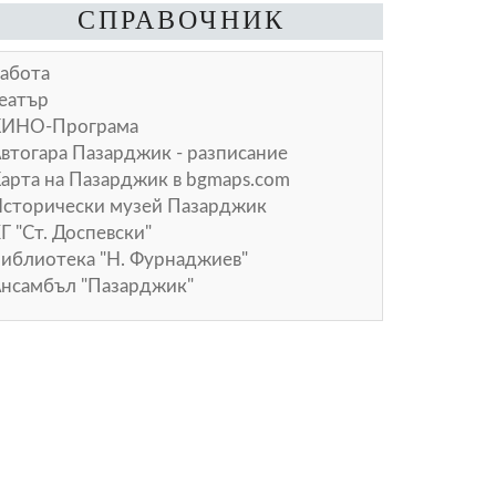
СПРАВОЧНИК
абота
еатър
КИНО-Програма
втогара Пазарджик - разписание
арта на Пазарджик в
bgmaps.com
сторически музей Пазарджик
Г "Ст. Доспевски"
иблиотека "Н. Фурнаджиев"
нсамбъл "Пазарджик"