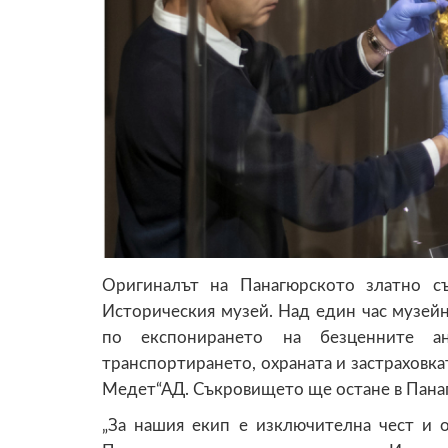
Оригиналът на Панагюрското златно с
Историческия музей. Над един час музей
по експонирането на безценните а
транспортирането, охраната и застраховка
Медет“АД. Съкровището ще остане в Пана
„За нашия екип е изключителна чест и 