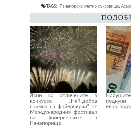
TAGS:
Панагюрско златно съкровище
,
Асар
ПОДОБ
Ясни са отличените в
Нарушит
конкурса „Най-добра
подкупи
снимка на фойерверки” от
евро, зад
Международния фестивал
на фойерверките в
Панагюрище