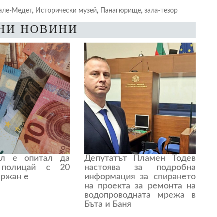
але-Медет
,
Исторически музей
,
Панагюрище
,
зала-тезор
НИ НОВИНИ
ел е опитал да
Депутатът Пламен Тодев
 полицай с 20
настоява за подробна
ържан е
информация за спирането
на проекта за ремонта на
водопроводната мрежа в
Бъта и Баня