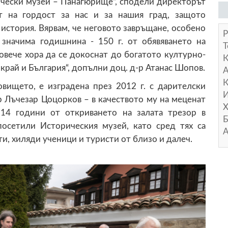
чески музей – Панагюрище“, сподели директорът
т на гордост за нас и за нашия град, защото
история. Вярвам, че неговото завръщане, особено
Р
значима годишнина - 150 г. от обявяването на
Т
вече хора да се докоснат до богатото културно-
край и България“, допълни доц. д-р Атанас Шопов.
А
К
овището, е изградена през 2012 г. с дарителски
И
р Лъчезар Цоцорков – в качеството му на меценат
Х
 14 години от откриването на залата трезор в
Б
осетили Историческия музей, като сред тях са
А
, хиляди ученици и туристи от близо и далеч.