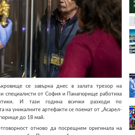
ъкровище се завърна днес в залата трезор на
ни специалисти от София и Панагюрище работиха
нтики. И тази година всички разходи по
та на уникалните артефакти се поемат от „Асарел-
гюрище до 18 май.
отговорност отново да посрещнем оригинала на