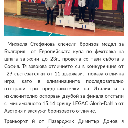
Михаела Стефанова спечели бронзов медал за
България от Европейската купа по фехтовка на
шпага за жени до 23г., провела се тази събота в
София. Тя завоюва отличието си в конкуренция от
29 състезателки от 11 държави, показа отлична
игра, като в елиминациите последователно
отстрани три представителки на Италия и в
изключително оспорван двубой за финала отстъпи
с минималното 15:14 срещу LEGAC Gloria-Dahlia от
Австрия и заслужи бронзовото отличие.
Треньорът ѝ от Пазарджик Димитър Донов я