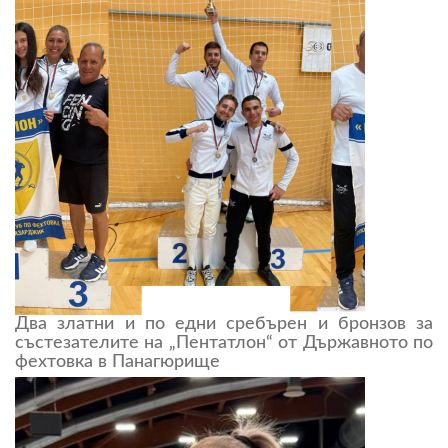
Два златни и по едни сребърен и бронзов за
състезателите на „Пентатлон“ от Държавното по
фехтовка в Панагюрище