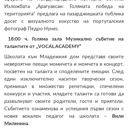
Изложбата „Арагуаксан: Голямата победа на
територията“ предлага на пазарджишката публика
досег с визуалното изкуство на португалския
фотограф Педро Нунес.
18:00 ч. Голяма зала Музикално събитие на
талантите от „VOCAL ACADEMY“
Школата към Младежкия дом представя своите
невероятни пеещи момичета и момчета в концерт,
посветен на таланта и споделените емоции. След
един изключително наситен творчески сезон,
преминал в множество репетиции, спечелени
конкурси и участия, младите таланти са готови да
развълнуват своите родители, гости и приятели.
Събитието ознаменува и успешния първи сезон с
новия вокален педагог на школата –
Вили
Миленина
.