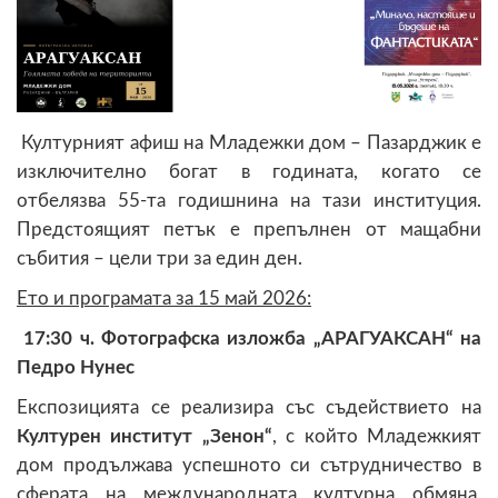
Културният афиш на Младежки дом – Пазарджик е
изключително богат в годината, когато се
отбелязва 55-та годишнина на тази институция.
Предстоящият петък е препълнен от мащабни
събития – цели три за един ден.
Ето и програмата за 15 май 2026:
17:30 ч. Фотографска изложба „АРАГУАКСАН“ на
Педро Нунес
Експозицията се реализира със съдействието на
Културен институт „Зенон“
, с който Младежкият
дом продължава успешното си сътрудничество в
сферата на международната културна обмяна.