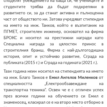
споделят убеждението на баща си, че учениците и
студентите трябва да бъдат подкрепяни в
развитието си, за да станат активна и пълноценна
част от обществото ни. Затова учредяват стипендия
на името на инж. Танков, който е възпитаник на
ПГМЕТ, строителен инженер, основател на фирма
БРОКС и носител на престижни награди като
Специална награда за цялостен принос в
строителния бранш, Фирма с най-дългогодишна
история, опит и устойчиво развитие, Сграда на
публиката (2015 г.) и Сграда на годината (2021 г.).
Тази година неин носител на стипендията на името
на инж. Благо Танков е
Емил Ангелов Миленков
от
специалността „Електрообзавеждане на
транспортна техника”. Освен че е с отличен успех
през всички години на обучението си Емил е
знаменосец, класирал се е на второ място отборно в