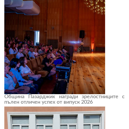
Община Пазарджик награди зрелостниците с
пълен отличен успех от випуск 2026