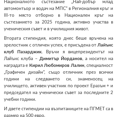
Националното състезание „Най-добър млад
автомонтьор и водач на МПС” в Регионалния кръг и
III-то място отборно в Национален кръг на
състезанието за 2025 година, активно участва в
ученическия съвет и в училищния живот.
Втората стипендия, която днес беше връчена на
зрелостник с отличен успех, е присъдена от
Лайънс
клуб Пазарджик
. Връчи я вицепрезидентът на
Лайънс клуба –
Димитър Йорданов
, а носител на
наградата е
Кирил Любомиров Лалин
, специалност
„Графичен дизайн”, също отличник през всички
години на следването си, знаменосец на
училището, активен участник по проект Еразъм + и
председател на ученически съвет за последните 2
учебни години.
И двете стипендии на възпитаниците на ПГМЕТ са в
размер на 500 евро.