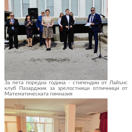
За пета поредна година - стипендии от Лайънс
клуб Пазарджик за зрелостници отличници от
Математическата гимназия