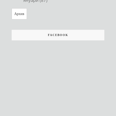
януари (87)
Архив
FACEBOOK