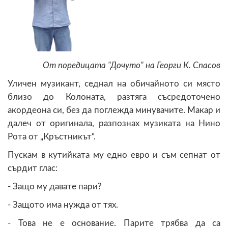
От поредицата "Дочуто" на Георги К. Спасов
Уличен музикант, седнал на обичайното си място
близо до Колоната, разтяга съсредоточено
акордеона си, без да поглежда минувачите. Макар и
далеч от оригинала, разпознах музиката на Нино
Рота от „Кръстникът“.
Пускам в кутийката му едно евро и съм сепнат от
сърдит глас:
- Защо му давате пари?
- Защото има нужда от тях.
- Това не е основание. Парите трябва да са