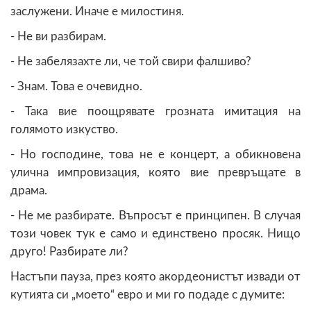
заслужени. Иначе е милостиня.
- Не ви разбирам.
- Не забелязахте ли, че той свири фалшиво?
- Знам. Това е очевидно.
- Така вие поощрявате грозната имитация на
голямото изкуство.
- Но господине, това не е концерт, а обикновена
улична импровизация, която вие превръщате в
драма.
- Не ме разбирате. Въпросът е принципен. В случая
този човек тук е само и единствено просяк. Нищо
друго! Разбирате ли?
Настъпи пауза, през която акордеонистът извади от
кутията си „моето“ евро и ми го подаде с думите: