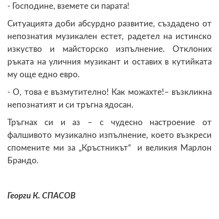
- Господине, вземете си парата!
Ситуацията доби абсурдно развитие, създадено от
непознатия музикален естет, радетел на истинско
изкуство и майсторско изпълнение. Отклоних
ръката на уличния музикант и оставих в кутийката
му още едно евро.
- О, това е възмутително! Как можахте!– възкликна
непознатият и си тръгна ядосан.
Тръгнах си и аз – с чудесно настроение от
фалшивото музикално изпълнение, което възкреси
спомените ми за „Кръстникът“ и великия Марлон
Брандо.
Георги К. СПАСОВ