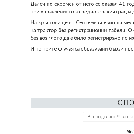
Далеч по-скромен от него се оказал 41-г
при управлението в средногорския град и 
На кръстовище в Септември екип на мес
на трактор без регистрационни табели. Ок
без возилото да е било регистрирано по н
И по трите случая са образувани бързи
СП