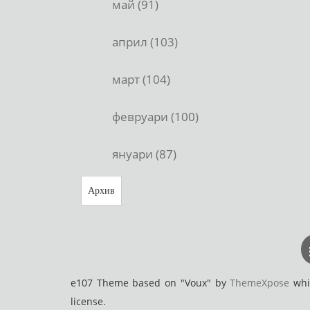
май (91)
април (103)
март (104)
февруари (100)
януари (87)
Архив
e107 Theme based on "Voux" by
ThemeXpose
whic
license.