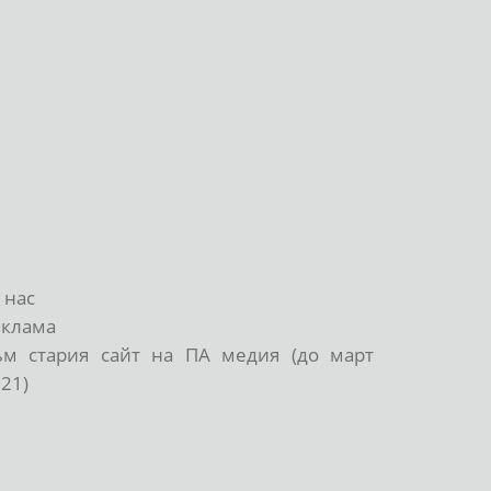
 нас
еклама
ъм стария сайт на ПА медия (до март
21)