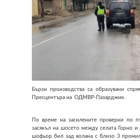
Бързи производства са образувани спр
Пресцентъра на ОДМВР-Пазарджик.
По време на засилените проверки по п
засякъл на шосето между селата Горно и
шофьор бил зад волана с близо 3 промил