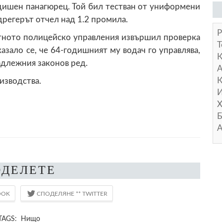
одишен панагюрец. Той бил тестван от униформени
дрегерът отчел над 1.2 промила.
Р
тното полицейско управления извършил проверка
Т
азало се, че 64-годишният му водач го управлява,
адлежния законов ред.
А
К
 производства.
И
Х
Б
А
ОДЕЛЕТЕ
TAGS: Нищо