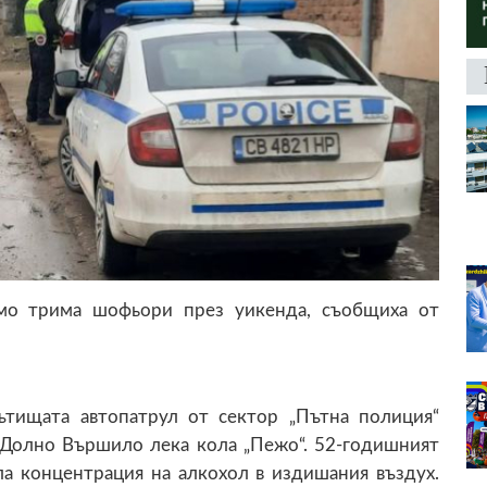
ямо трима шофьори през уикенда, съобщиха от
ътищата автопатрул от сектор „Пътна полиция“
 Долно Вършило лека кола „Пежо“. 52-годишният
а концентрация на алкохол в издишания въздух.