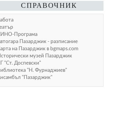
СПРАВОЧНИК
абота
еатър
КИНО-Програма
втогара Пазарджик - разписание
арта на Пазарджик в
bgmaps.com
сторически музей Пазарджик
Г "Ст. Доспевски"
иблиотека "Н. Фурнаджиев"
нсамбъл "Пазарджик"