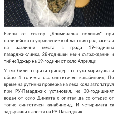
Екипи от сектор „Криминална полиция“ при
полицейското управление в областния град засекли
на различни места в града 19-годишна
пазарджиклийка, 28-годишен неин съгражданин и
тийнейджър на 19-години от село Априлци.
У тях били открити гриндер със суха марихуана и
общо 4 топчета със синтетичен канабиноид. По
време на рутинна проверка на лека кола автопатрул
при РУ-Пазарджик установил, че 30-годишният
водач от село Динката е опитал да се отърве от
топче синтетичен канабиноид. И четиримата са
задържани в ареста на РУ-Пазарджик.