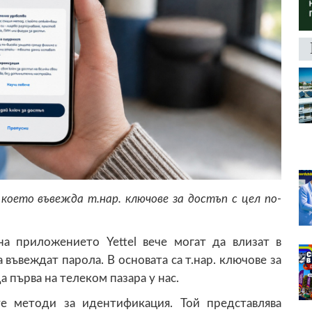
което въвежда т.нар. ключове за достъп с цел по-
на приложението Yettel вече могат да влизат в
 въвеждат парола. В основата са т.нар. ключове за
а първа на телеком пазара у нас.
е методи за идентификация. Той представлява