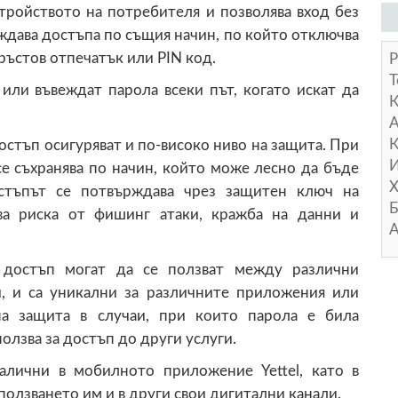
стройството на потребителя и позволява вход без
ждава достъпа по същия начин, по който отключва
ръстов отпечатък или PIN код.
Р
Т
или въвеждат парола всеки път, когато искат да
А
К
остъп осигуряват и по-високо ниво на защита. При
И
се съхранява по начин, който може лесно да бъде
Х
остъпът се потвърждава чрез защитен ключ на
Б
ява риска от фишинг атаки, кражба на данни и
А
 достъп могат да се ползват между различни
и, и са уникални за различните приложения или
лна защита в случаи, при които парола е била
олзва за достъп до други услуги.
алични в мобилното приложение Yettel, като в
олзването им и в други свои дигитални канали.