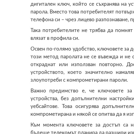
дигитален ключ, който се съхранява на у
парола. Вместо това потребителят потвър
телефона си – чрез лицево разпознаване, п
Така потребителите не трябва да помнят 
влязат в профила си.
Освен по-голямо удобство, ключовете за д
този метод паролата не се въвежда и не 
откраднат или използван повторно. Д
устройството, което значително намал
злоупотреби с компрометирани пароли.
Важно предимство е, че ключовете за
устройства, без допълнителни настройк
уебсайтове. Това осигурява допълните
компрометирана и някой се опитва да я изп
Към момента ключовете за достъп са н
бъдеще телекомът планира да разшири изп