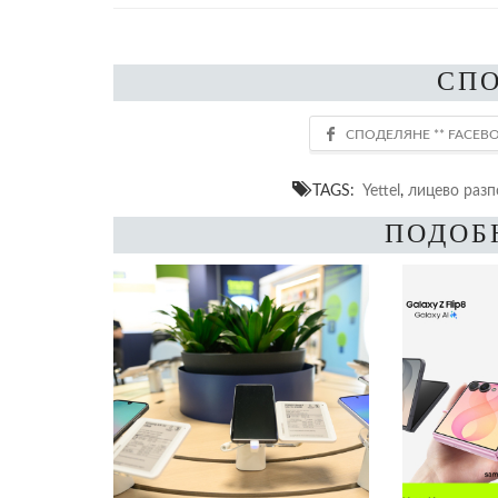
СП
TAGS:
Yettel
,
лицево разп
ПОДОБ