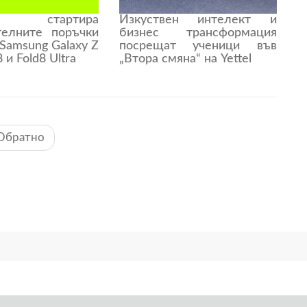
l стартира
Изкуствен интелект и
телните поръчки
бизнес трансформация
 Samsung Galaxy Z
посрещат ученици във
8 и Fold8 Ultra
„Втора смяна“ на Yettel
Обратно