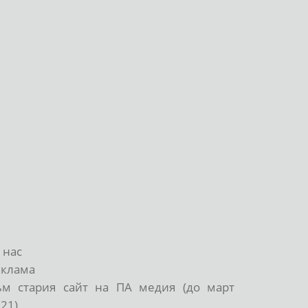
 нас
еклама
ъм стария сайт на ПА медия (до март
21)