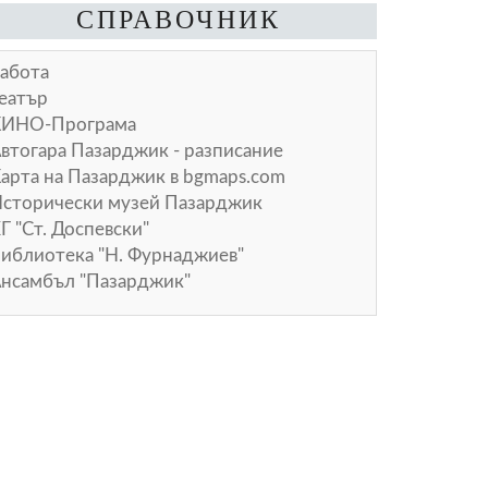
СПРАВОЧНИК
абота
еатър
КИНО-Програма
втогара Пазарджик - разписание
арта на Пазарджик в
bgmaps.com
сторически музей Пазарджик
Г "Ст. Доспевски"
иблиотека "Н. Фурнаджиев"
нсамбъл "Пазарджик"