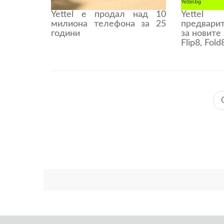
Yettel е продал над 10
Yette
милиона телефона за 25
предвари
години
за новите
Flip8, Fold