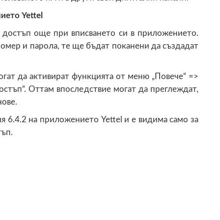
нието
Yettel
 достъп още при вписването си в приложението.
омер и парола, те ще бъдат поканени да създадат
огат да активират функцията от меню „Повече“ =>
остъп“. Оттам впоследствие могат да преглеждат,
чове.
 6.4.2 на приложението Yettel и е видима само за
тъп.