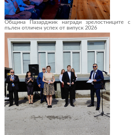
Община Пазарджик награди зрелостниците с
пълен отличен успех от випуск 2026