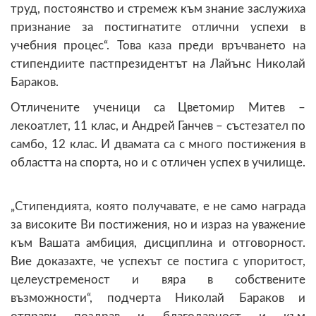
труд, постоянство и стремеж към знание заслужиха
признание за постигнатите отлични успехи в
учебния процес“. Това каза преди връчването на
стипендиите пастпрезидентът на Лайънс Николай
Бараков.
Отличените ученици са Цветомир Митев –
лекоатлет, 11 клас, и Андрей Ганчев – състезател по
самбо, 12 клас. И двамата са с много постижения в
областта на спорта, но и с отличен успех в училище.
„Стипендията, която получавате, е не само награда
за високите Ви постижения, но и израз на уважение
към Вашата амбиция, дисциплина и отговорност.
Вие доказахте, че успехът се постига с упоритост,
целеустременост и вяра в собствените
възможности“, подчерта Николай Бараков и