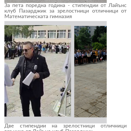
За пета поредна година - стипендии от Лайънс
клуб Пазарджик за зрелостници отличници от
Математическата гимназия
Две стипендии на зрелостници отличници