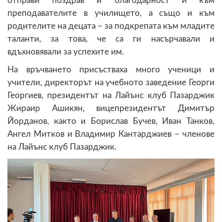
отправи поздрав и благодарност и към
преподавателите в училището, а също и към
родителите на децата – за подкрепата към младите
таланти, за това, че са ги насърчавали и
вдъхновявали за успехите им.
На връчването присъстваха много ученици и
учители, директорът на учебното заведение Георги
Георгиев, президентът на Лайънс клуб Пазарджик
Жираир Ашикян, вицепрезидентът Димитър
Йорданов, както и Борислав Бучев, Иван Танков,
Ангел Митков и Владимир Кантарджиев – членове
на Лайънс клуб Пазарджик.