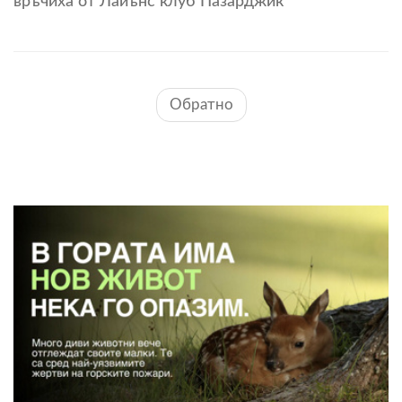
връчиха от Лайънс клуб Пазарджик
Обратно