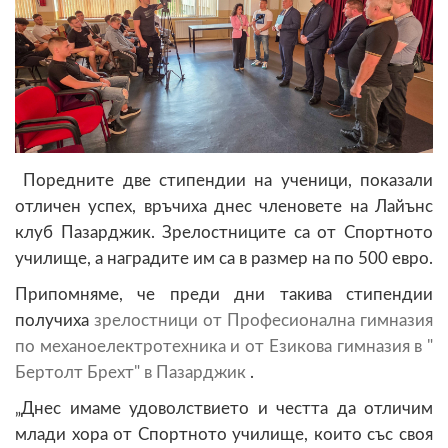
Поредните две стипендии на ученици, показали
отличен успех, връчиха днес членовете на Лайънс
клуб Пазарджик. Зрелостниците са от Спортното
училище, а наградите им са в размер на по 500 евро.
Припомняме, че преди дни такива стипендии
получиха
зрелостници от Професионална гимназия
по механоелектротехника и от Езикова гимназия в "
Бертолт Брехт" в Пазарджик
.
„Днес имаме удоволствието и честта да отличим
млади хора от Спортното училище, които със своя