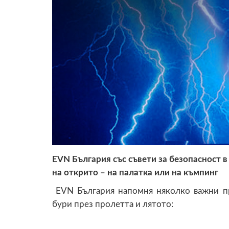
EVN
България със съвети за безопасност в
на открито – на палатка или на къмпинг
EVN България напомня няколко важни пр
бури през пролетта и лятото: