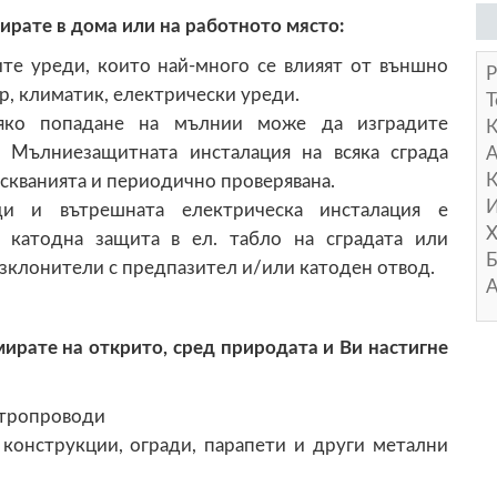
ирате в дома или на работното място:
те уреди, които най-много се влияят от външно
Р
, климатик, електрически уреди.
Т
яко попадане на мълнии може да изградите
 Мълниезащитната инсталация на всяка сграда
А
К
искванията и периодично проверявана.
И
и и вътрешната електрическа инсталация е
Х
 катодна защита в ел. табло на сградата или
Б
азклонители с предпазител и/или катоден отвод.
А
мирате на открито, сред природата и Ви настигне
ктропроводи
конструкции, огради, парапети и други метални