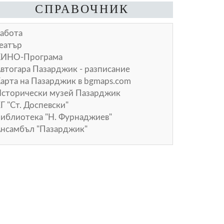
СПРАВОЧНИК
абота
еатър
КИНО-Програма
втогара Пазарджик - разписание
арта на Пазарджик в
bgmaps.com
сторически музей Пазарджик
Г "Ст. Доспевски"
иблиотека "Н. Фурнаджиев"
нсамбъл "Пазарджик"