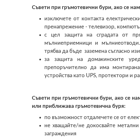
Съвети при гръмотевични бури, ако се нам
изключете от контакта електрически
пренапрежение - телевизор, компютър
с цел защита на сградата от пр
мълниеприемници и мълниеотводи.
трябва да бъде заземена съгласно из
за защита на домакинските уред
препоръчително да има монтирана
устройства като UPS, протектори и р
Съвети при гръмотевични бури, ако се на
или приближава гръмотевична буря:
по възможност отдалечете се от еле
не хващайте/не докосвайте метални 
заграждения