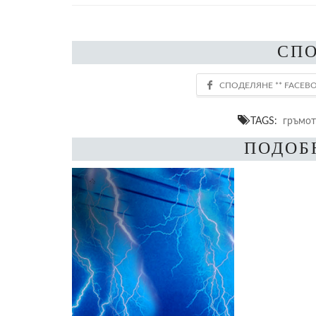
СП
TAGS:
гръмот
ПОДОБ