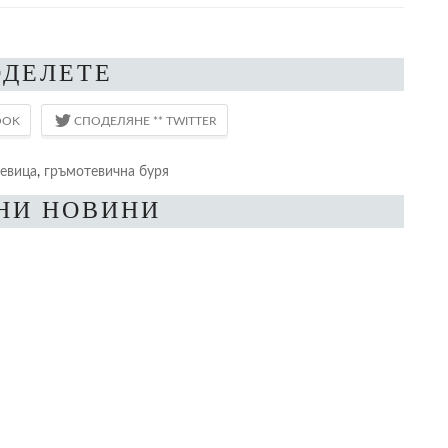
ОДЕЛЕТЕ
евица
,
гръмотевична буря
НИ НОВИНИ