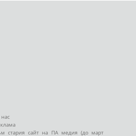
 нас
еклама
ъм стария сайт на ПА медия (до март