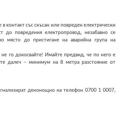
е в контакт със скъсан или повреден електрически
т до повредения електропровод, незабавно се
но място до пристигане на аварийна група на
 не го докосвайте! Имайте предвид, че по него е
те далеч – минимум на 8 метра разстояние от
сигнализират денонощно на телефон 0700 1 0007,