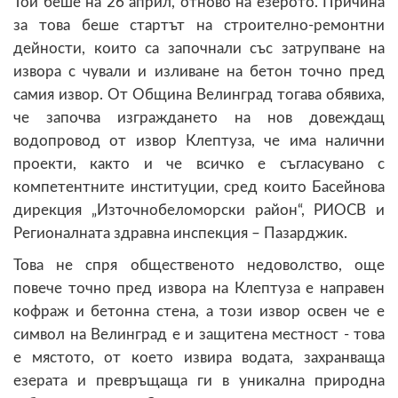
Той беше на 26 април, отново на езерото. Причина
за това беше стартът на строително-ремонтни
дейности, които са започнали със затрупване на
извора с чували и изливане на бетон точно пред
самия извор. От Община Велинград тогава обявиха,
че започва изграждането на нов довеждащ
водопровод от извор Клептуза, че има налични
проекти, както и че всичко е съгласувано с
компетентните институции, сред които Басейнова
дирекция „Източнобеломорски район“, РИОСВ и
Регионалната здравна инспекция – Пазарджик.
Това не спря общественото недоволство, още
повече точно пред извора на Клептуза е направен
кофраж и бетонна стена, а този извор освен че е
символ на Велинград е и защитена местност - това
е мястото, от което извира водата, захранваща
езерата и превръщаща ги в уникална природна