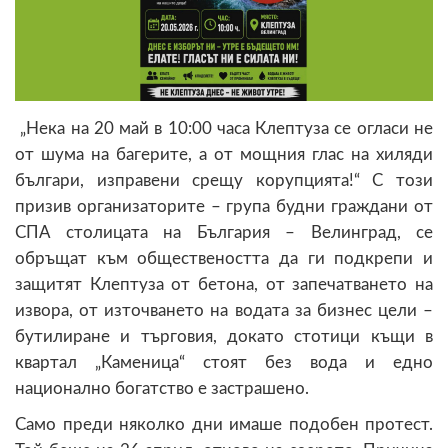
„Нека на 20 май в 10:00 часа Клептуза се огласи не
от шума на багерите, а от мощния глас на хиляди
българи, изправени срещу корупцията!“ С този
призив организаторите – група будни граждани от
СПА столицата на България – Велинград, се
обръщат към обществеността да ги подкрепи и
защитят Клептуза от бетона, от запечатването на
извора, от източването на водата за бизнес цели –
бутилиране и търговия, докато стотици къщи в
квартал „Каменица“ стоят без вода и едно
национално богатство е застрашено.
Само преди няколко дни имаше подобен протест.