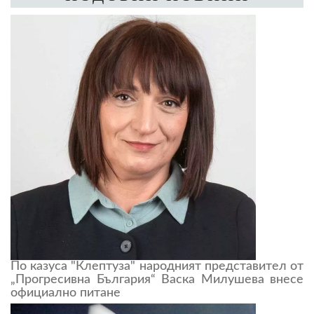
По казуса "Клептуза" народният представител от
„Прогресивна България“ Васка Милушева внесе
официално питане