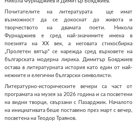
Никола Фурнаджиев и Димитър Бояджиев.
Почитателите на литературата ще имат
възможност да се докоснат до живота и
творчеството на двамата поети. Никола
Фурнаджиев е сред най-значимите имена в
поезията на ХХ век, а неговата стихосбирка
„Пролетен вятър“ се нарежда сред върховете на
българската модерна лирика. Димитър Бояджиев
остава в литературната история като един от най-
нежните и елегични български символисти.
Литературно-историческите вечери са част от
програмата на музея за 2026 година и са посветени
на видни творци, свързани с Пазарджик. Началото
на инициативата беше поставено през март с вечер,
посветена на Теодор Траянов.