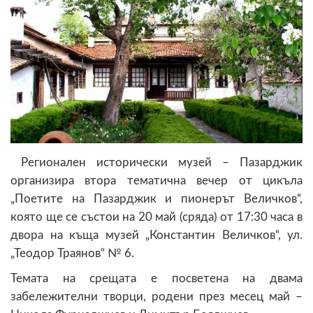
Регионален исторически музей – Пазарджик
организира втора тематична вечер от цикъла
„Поетите на Пазарджик и пионерът Величков“,
която ще се състои на 20 май (сряда) от 17:30 часа в
двора на къща музей „Константин Величков“, ул.
„Теодор Траянов“ № 6.
Темата на срещата е посветена на двама
забележителни творци, родени през месец май –