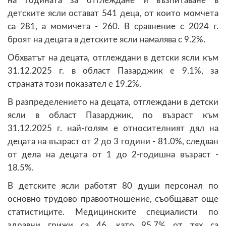
на годината за отглеждане и възпитаване в
детските ясли остават 541 деца, от които момчета
са 281, а момичета - 260. В сравнение с 2024 г.
броят на децата в детските ясли намалява с 9.2%.
Обхватът на децата, отглеждани в детски ясли към
31.12.2025 г. в област Пазарджик е 9.1%, за
страната този показател е 19.2%.
В разпределението на децата, отглеждани в детски
ясли в област Пазарджик, по възраст към
31.12.2025 г. най-голям е относителният дял на
децата на възраст от 2 до 3 години - 81.0%, следван
от дела на децата от 1 до 2-годишна възраст -
18.5%.
В детските ясли работят 80 души персонал по
основно трудово правоотношение, съобщават още
статистиците. Медицинските специалисти по
здравни грижи са 46, като 95.7% от тях са