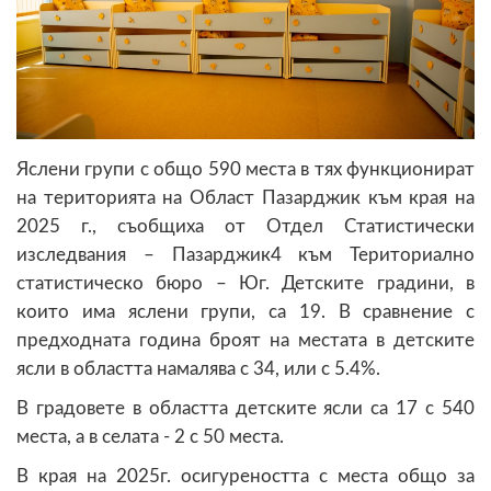
Яслени групи с общо 590 места в тях функционират
на територията на Област Пазарджик към края на
2025 г., съобщиха от Отдел Статистически
изследвания – Пазарджик4 към Териториално
статистическо бюро – Юг. Детските градини, в
които има яслени групи, са 19. В сравнение с
предходната година броят на местата в детските
ясли в областта намалява с 34, или с 5.4%.
В градовете в областта детските ясли са 17 с 540
места, а в селата - 2 с 50 места.
В края на 2025г. осигуреността с места общо за