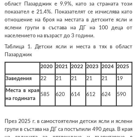
област Пазарджик е 9.9%, като за страната този
показател е 21.4%. Показателят се изчислява като
отношение на броя на местата в детските ясли и
яслени групи в състава на ДГ на 100 деца от
населението на възраст до 3 години.
Таблица 1. Детски ясли и места в тях в област
Пазарджик
2020
2021
2022
2023
2024
2025
Заведения
22
21
21
21
21
19
Места в края
585
620
614
612
624
590
на годината
През 2025 г. в самостоятелни детски ясли и яслени
групи в състава на ДГ са постъпили 490 деца. В края