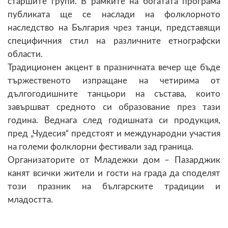
старшите групи. В рамките на богатата програма
публиката ще се наслади на фолклорното
наследство на България чрез танци, представящи
специфичния стил на различните етнографски
области.
Традиционен акцент в празничната вечер ще бъде
тържественото изпращане на четирима от
дългогодишните танцьори на състава, които
завършват средното си образование през тази
година. Веднага след годишната си продукция,
пред „Чудесия“ предстоят и международни участия
на големи фолклорни фестивали зад граница.
Организаторите от Младежки дом – Пазарджик
канят всички жители и гости на града да споделят
този празник на българските традиции и
младостта.