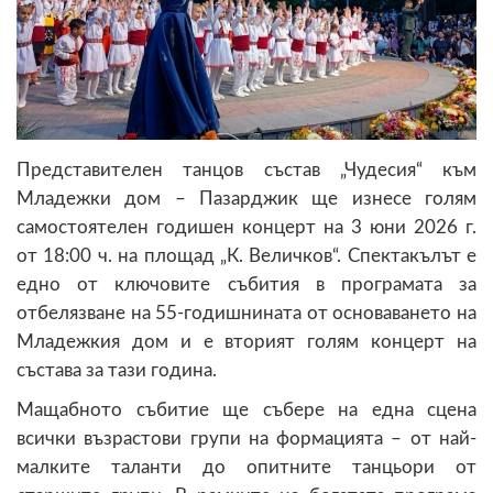
Представителeн танцов състав „Чудесия“ към
Младежки дом – Пазарджик ще изнесе голям
самостоятелен годишен концерт на 3 юни 2026 г.
от 18:00 ч. на площад „К. Величков“. Спектакълът е
едно от ключовите събития в програмата за
отбелязване на 55-годишнината от основаването на
Младежкия дом и е вторият голям концерт на
състава за тази година.
Мащабното събитие ще събере на една сцена
всички възрастови групи на формацията – от най-
малките таланти до опитните танцьори от