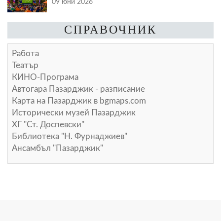
09 юни 2026
СПРАВОЧНИК
Работа
Театър
КИНО-Програма
Автогара Пазарджик - разписание
Карта на Пазарджик в
bgmaps.com
Исторически музей Пазарджик
ХГ "Ст. Доспевски"
Библиотека "Н. Фурнаджиев"
Ансамбъл "Пазарджик"