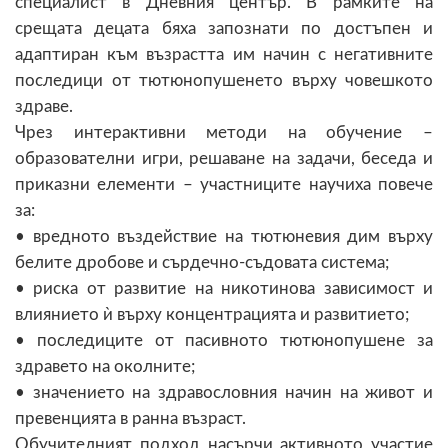
специалист в Дневния център. В рамките на
срещата децата бяха запознати по достъпен и
адаптиран към възрастта им начин с негативните
последици от тютюнопушенето върху човешкото
здраве.
Чрез интерактивни методи на обучение –
образователни игри, решаване на задачи, беседа и
приказни елементи – участниците научиха повече
за:
• вредното въздействие на тютюневия дим върху
белите дробове и сърдечно-съдовата система;
• риска от развитие на никотинова зависимост и
влиянието ѝ върху концентрацията и развитието;
• последиците от пасивното тютюнопушене за
здравето на околните;
• значението на здравословния начин на живот и
превенцията в ранна възраст.
Обучителният подход насърчи активното участие