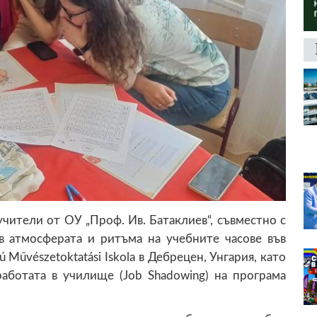
учители от ОУ „Проф. Ив. Батаклиев“, съвместно с
 в атмосферата и ритъма на учебните часове във
kú Művészetoktatási Iskola в Дебрецен, Унгария, като
работата в училище (Job Shadowing) на програма