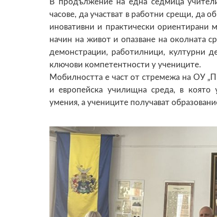
В продължение на една седмица учител
часове, да участват в работни срещи, да о
иновативни и практически ориентирани м
начин на живот и опазване на околната с
демонстрации, работилници, културни де
ключови компетентности у учениците.
Мобилността е част от стремежа на ОУ „Пр
и европейска училищна среда, в която 
умения, а учениците получават образовани