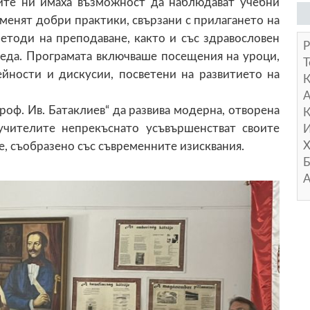
ите ни имаха възможност да наблюдават учебни
бменят добри практики, свързани с прилагането на
етоди на преподаване, както и със здравословен
Р
реда. Програмата включваше посещения на уроци,
Т
йности и дискусии, посветени на развитието на
А
оф. Ив. Батаклиев“ да развива модерна, отворена
К
учителите непрекъснато усъвършенстват своите
И
Х
е, съобразено със съвременните изисквания.
Б
А