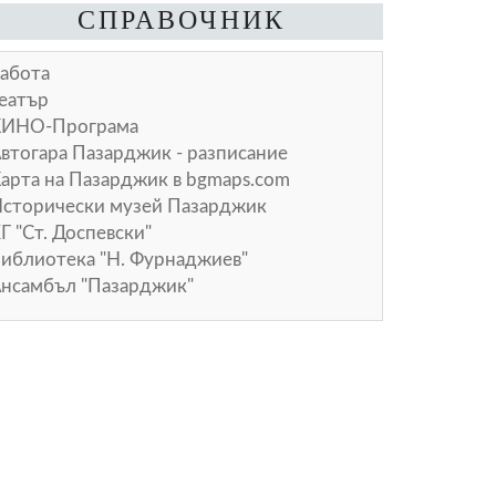
СПРАВОЧНИК
абота
еатър
КИНО-Програма
втогара Пазарджик - разписание
арта на Пазарджик в
bgmaps.com
сторически музей Пазарджик
Г "Ст. Доспевски"
иблиотека "Н. Фурнаджиев"
нсамбъл "Пазарджик"