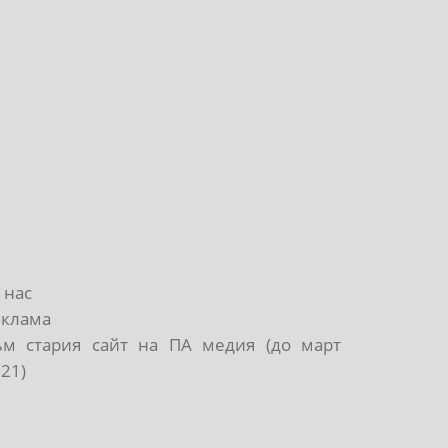
 нас
еклама
ъм стария сайт на ПА медия (до март
21)