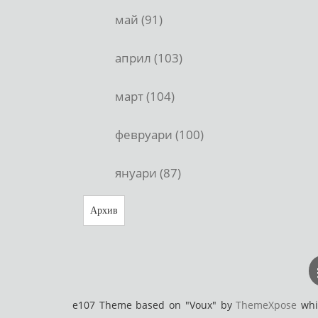
май (91)
април (103)
март (104)
февруари (100)
януари (87)
Архив
e107 Theme based on "Voux" by
ThemeXpose
whic