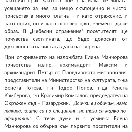
златният прах. Златото, което засилва светлината,
усещането за нея, за нещо скъпоценно и чисто,
присъства в много платна – и като отражение, и
като щрих, но и като основен цвят, елемент, даже
образ. В „Небесни отражения“ посетителят ще
почувства светлината, ще бъде докоснат от
духовността на чистата душа на твореца.
При откриването на изложбата Елена Манчорова
приветства н.в.пр. архимандрит Максим и
архимандрит Петър от Пловдивската митрополия,
представители на Министерство на културата, г-жа
Венета Тотева, г-н Тодор Попов, г-ца Ренета
Камберова, г-н Красимир Комсалов, председател на
Окръжен съд – Пазарджик. „
Всички ви обичам, няма
такива, които са по-специални, но тези са малко по-
официални
“. С тези думи и с усмивка Елена
Манчорова се обърна към първите посетители на