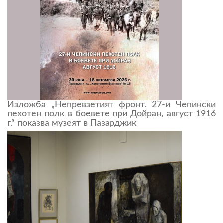
Изложба „Непревзетият фронт. 27-и Чепински
пехотен полк в боевете при Дойран, август 1916
г.“ показва музеят в Пазарджик