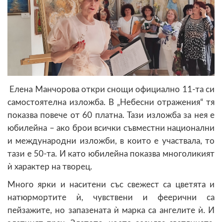
Елена Манчорова откри снощи официално 11-та си
самостоятелна изложба. В „Небесни отражения“ тя
показва повече от 60 платна. Тази изложба за нея е
юбилейна – ако брои всички съвместни национални
и международни изложби, в които е участвала, то
тази е 50-та. И като юбилейна показва многоликият
ѝ характер на творец.
Много ярки и наситени със свежест са цветята и
натюрмортите ѝ, чувствени и феерични са
пейзажите, но запазената ѝ марка са ангелите ѝ. И