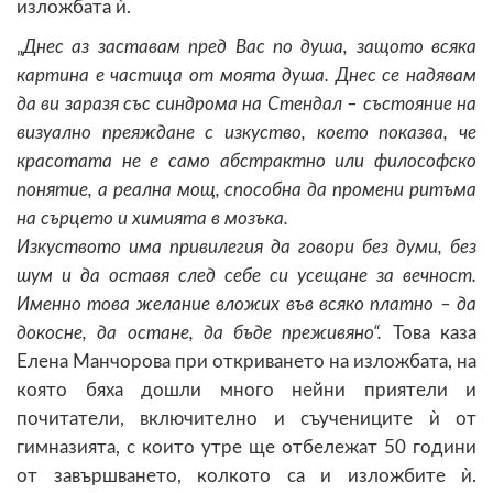
изложбата ѝ.
„
Днес аз заставам пред Вас по душа, защото всяка
картина е частица от моята душа. Днес се надявам
да ви заразя със синдрома на Стендал – състояние на
визуално преяждане с изкуство, което показва, че
красотата не е само абстрактно или философско
понятие, а реална мощ, способна да промени ритъма
на сърцето и химията в мозъка.
Изкуството има привилегия да говори без думи, без
шум и да оставя след себе си усещане за вечност.
Именно това желание вложих във всяко платно – да
докосне, да остане, да бъде преживяно“.
Това каза
Елена Манчорова при откриването на изложбата, на
която бяха дошли много нейни приятели и
почитатели, включително и съучениците ѝ от
гимназията, с които утре ще отбележат 50 години
от завършването, колкото са и изложбите ѝ.