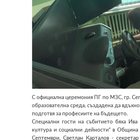
С официална церемония ПГ по МЗС, гр. Се
образователна среда, създадена да вдъхнов
подготвя за професиите на бъдещето.
Специални гости на събитието бяха Ива 
култура и социални дейности“ в Община
Септември, Светлан Карталов - секрета