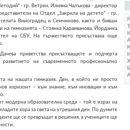
Методий“ - гр. Ветрен, Илияна Чалъкова - директор
редставители на Отдел „Закрила на детето“ - гр.
Р
 селата Виноградец и Семчиново, както и бивши
Т
 на гимназията – Стоянка Караиванова, Йорданка
ител на СБУ. На тържеството присъстваха още
А
о.
К
Дачева приветства присъстващите и подчерта
И
Х
 развитието на съвременното професионално
Б
А
та на нашата гимназия. Ден, в който не просто
 нов хоризонт – към знание, към иновации и към
о.
от модерна образователна среда – той е израз на
ладите хора за света на утрешния ден. По думите
деите ще се превръщат в решения, а учениците ще
ности.