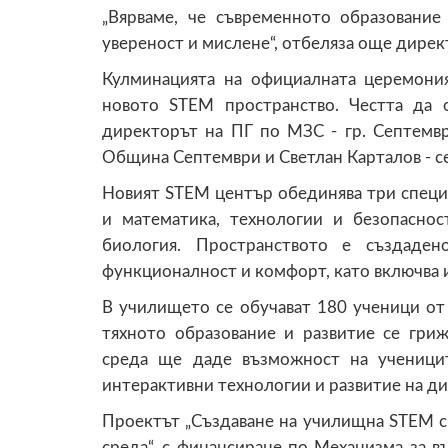
„Вярваме, че съвременното образование
увереност и мислене“, отбеляза още дирек
Кулминацията на официалната церемони
новото STEM пространство. Честта да 
директорът на ПГ по МЗС - гр. Септемвр
Община Септември и Светлан Карталов - с
Новият STEM център обединява три специ
и математика, технологии и безопасно
биология. Пространството е създаден
функционалност и комфорт, като включва и
В училището се обучават 180 ученици от V
тяхното образование и развитие се гри
среда ще даде възможност на ученицит
интерактивни технологии и развитие на ди
Проектът „Създаване на училищна STEM с
среда“, с финансиране по Механизма за въ