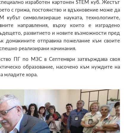
в специално изработен картонен STEM куб. Жестът
оето с грижа, постоянство и вдъхновение може да
M кубът символизираше науката, технологиите,
вните направления, върху които е изградено
бъдещето, развитието и новите възможности пред
ък домакините отправиха пожелание към своите
 успешно реализирани начинания.
нство ПГ по МЗС в Септември затвърждава своя
ктическо образование, насочено към нуждите на
а младите хора.