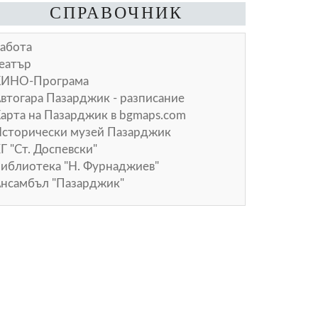
СПРАВОЧНИК
абота
еатър
КИНО-Програма
втогара Пазарджик - разписание
арта на Пазарджик в
bgmaps.com
сторически музей Пазарджик
Г "Ст. Доспевски"
иблиотека "Н. Фурнаджиев"
нсамбъл "Пазарджик"