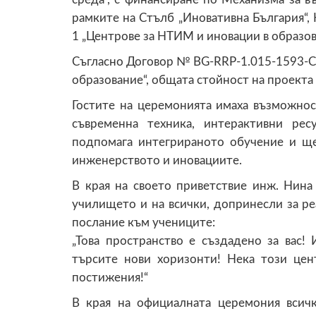
рамките на Стълб „Иновативна България“,
1 „Центрове за НТИМ и иновации в образов
Съгласно Договор № BG-RRP-1.015-1593-C0
образование“, общата стойност на проекта 
Гостите на церемонията имаха възможнос
съвременна техника, интерактивни ре
подпомага интегрираното обучение и ще
инженерството и иновациите.
В края на своето приветствие инж. Нина
училището и на всички, допринесли за ре
послание към учениците:
„Това пространство е създадено за вас! 
търсите нови хоризонти! Нека този цен
постижения!“
В края на официалната церемония всич