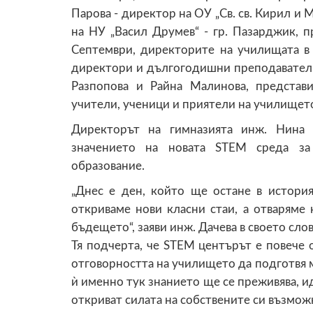
Парова - директор на ОУ „Св. св. Кирил и 
на НУ „Васил Друмев“ - гр. Пазарджик, п
Септември, директорите на училищата в
директори и дългогодишни преподаватели
Разпопова и Райна Малинова, представ
учители, ученици и приятели на училищет
Директорът на гимназията инж. Нина 
значението на новата STEM среда за
образование.
„Днес е ден, който ще остане в история
откриваме нови класни стаи, а отваряме
бъдещето“, заяви инж. Дачева в своето слов
Тя подчерта, че STEM центърът е повече 
отговорността на училището да подготвя м
ѝ именно тук знанието ще се преживява, и
откриват силата на собствените си възмож