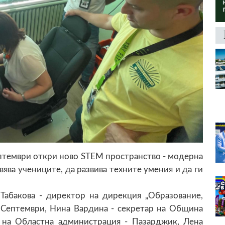
птември откри ново STEM пространство - модерна
ява учениците, да развива техните умения и да ги
Табакова - директор на дирекция „Образование,
 Септември, Нина Вардина - секретар на Община
р на Областна администрация - Пазарджик, Лена