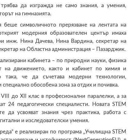
 трябва да изгражда не само знания, а умения,
торът на гимназията.
я беше символичното прерязване на лентата на
открият модерния образователен център имаха
и инж. Нина Дачева, Нина Вардинa, секретар на
екретар на Областна администрация – Пазарджик.
ализирани кабинета – по природни науки, физика
ст на движението, както и кабинет по химия и
о така, че да съчетава модерни технологии,
 специално обособена зона за отдих и почивка.
III до XII клас в професионални паралелки, а за
жат 24 педагогически специалисти. Новата STEM
е да усвояват знания чрез практика, работа с
гитални и изследователски умения.
реда“ е реализиран по програма „Училищна STEM
зстановяване и устойчивост (NextGenerationEU), в