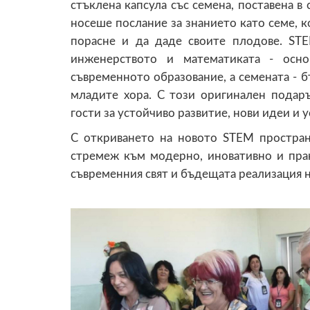
стъклена капсула със семена, поставена 
носеше послание за знанието като семе, к
порасне и да даде своите плодове. STE
инженерството и математиката - осно
съвременното образование, а семената - 
младите хора. С този оригинален подар
гости за устойчиво развитие, нови идеи и
С откриването на новото STEM простра
стремеж към модерно, иновативно и пра
съвременния свят и бъдещата реализация н