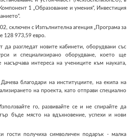
 Компонент 1 „Образование и умения“, Инвестиция
анието“.
2, сключен с Изпълнителна агенция „Програма за
е 128 973,59 евро.
т да разгледат новите кабинети, оборудвани със
сурси и специализирано оборудване, което ще
 насърчава интереса на учениците към науката,
 Дачева благодари на институциите, на екипа на
ализирането на проекта, като отправи специално
Използвайте го, развивайте се и не спирайте да
тър бъде място на вдъхновение, успехи и нови
ки гости получиха символичен подарък - малка