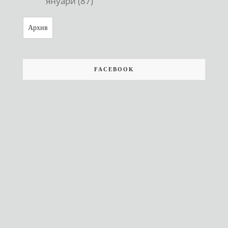
януари (87)
Архив
FACEBOOK