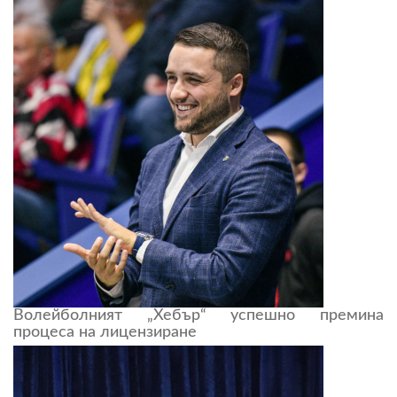
Волейболният „Хебър“ успешно премина
процеса на лицензиране