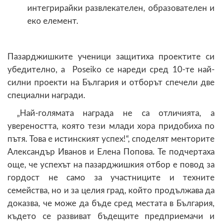
интегрирайки развлекателен, образователен и
еко елемент.
Пазарджишките ученици защитиха проектите си
убедително, а Poseiko се нареди сред 10-те най-
силни проекти на България и отборът спечели две
специални награди.
„Най-голямата награда не са отличията, а
увереността, която тези млади хора придобиха по
пътя. Това е истинският успех!“, споделят менторите
Александър Иванов и Елена Попова. Те подчертаха
още, че успехът на пазарджишкия отбор е повод за
гордост не само за участниците и техните
семейства, но и за целия град, който продължава да
доказва, че може да бъде сред местата в България,
където се развиват бъдещите предприемачи и