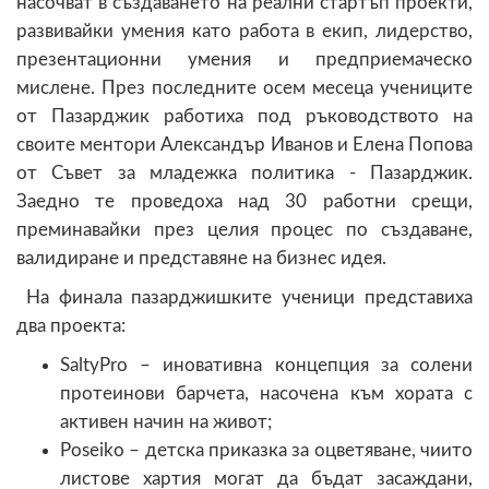
насочват в създаването на реални стартъп проекти,
развивайки умения като работа в екип, лидерство,
презентационни умения и предприемаческо
мислене. През последните осем месеца учениците
от Пазарджик работиха под ръководството на
своите ментори Александър Иванов и Елена Попова
от Съвет за младежка политика - Пазарджик.
Заедно те проведоха над 30 работни срещи,
преминавайки през целия процес по създаване,
валидиране и представяне на бизнес идея.
На финала пазарджишките ученици представиха
два проекта:
SаltyPro – иновативна концепция за солени
протеинови барчета, насочена към хората с
активен начин на живот;
Pоseiko – детска приказка за оцветяване, чиито
листове хартия могат да бъдат засаждани,