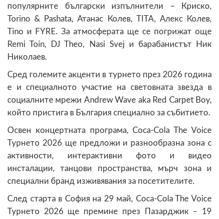
популярните български изпълнители – Криско,
Torino & Pashata, Атанас Колев, TITA, Алекс Колев,
Tino и FYRE. За атмосферата ще се погрижат още
Remi Toin, DJ Theo, Nasi Svej и барабанистът Ник
Николаев.
Сред големите акценти в турнето през 2026 година
е и специалното участие на световната звезда в
социалните мрежи Andrew Wave aka Red Carpet Boy,
който пристига в България специално за събитието.
Освен концертната програма, Coca-Cola The Voice
Турнето 2026 ще предложи и разнообразна зона с
активности, интерактивни фото и видео
инсталации, танцови пространства, мърч зона и
специални бранд изживявания за посетителите.
След старта в София на 29 май, Coca-Cola The Voice
Турнето 2026 ще премине през Пазарджик – 19