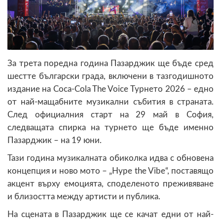
За трета поредна година Пазарджик ще бъде сред
шестте български града, включени в тазгодишното
издание на Coca-Cola The Voice Турнето 2026 – едно
от най-мащабните музикални събития в страната.
След официалния старт на 29 май в София,
следващата спирка на турнето ще бъде именно
Пазарджик – на 19 юни.
Тази година музикалната обиколка идва с обновена
концепция и ново мото – „Hype the Vibe“, поставящо
акцент върху емоцията, споделеното преживяване
и близостта между артисти и публика.
На сцената в Пазарджик ще се качат едни от най-