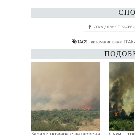
СП
TAGS:
автомагистрала ТРАК
ПОДОБ
Заради пожара е затворена
Сухи тр