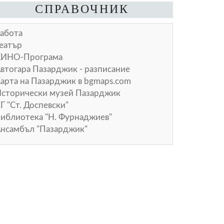
СПРАВОЧНИК
абота
еатър
КИНО-Програма
втогара Пазарджик - разписание
арта на Пазарджик в
bgmaps.com
сторически музей Пазарджик
Г "Ст. Доспевски"
иблиотека "Н. Фурнаджиев"
нсамбъл "Пазарджик"