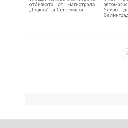
отбивката от магистрала
автомаги
„Тракия“ за Септември
близо д
Велингра