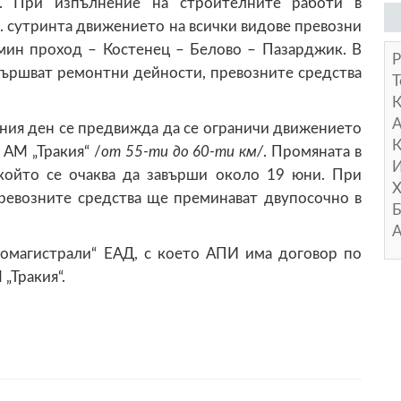
. При изпълнение на строителните работи в
ч. сутринта движението на всички видове превозни
омин проход – Костенец – Белово – Пазарджик. В
Р
звършват ремонтни дейности, превозните средства
Т
А
тния ден се предвижда да се ограничи движението
К
 АМ „Тракия“ /
от 55-ти до 60-ти км/
. Промяната в
И
 който се очаква да завърши около 19 юни. При
Х
ревозните средства ще преминават двупосочно в
Б
А
томагистрали“ ЕАД, с което АПИ има договор по
„Тракия“.