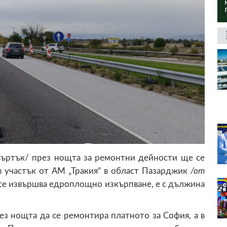
ъртък/ през нощта за ремонтни дейности ще се
в участък от АМ „Тракия“ в област Пазарджик
/от
 се извършва едроплощно изкърпване, е с дължина
з нощта да се ремонтира платното за София, а в