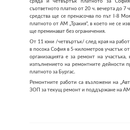
сряда и четвъртък платното за София
съответното платно от 20 ч. вечерта до 7 
средства ще се пренасочва по път I-8 М
платното от АМ „Тракия“, в което не се и
ще преминават без ограничения.
От 11 юни /четвъртък/ след края на рабо
в посока София в 5-километров участък от
организацията е за ремонт на участъка,
изпълнението на ремонтните дейности п
платното за Бургас.
Ремонтните работи са възложени на „Ав
ЗОП за текущ ремонт и поддържане на АМ 