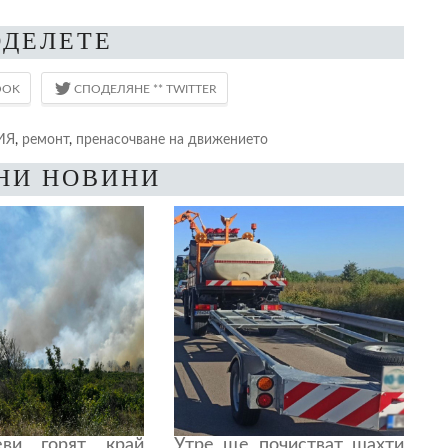
ОДЕЛЕТЕ
ИЯ
,
ремонт
,
пренасочване на движението
НИ НОВИНИ
еви горят край
Утре ще почистват шахти