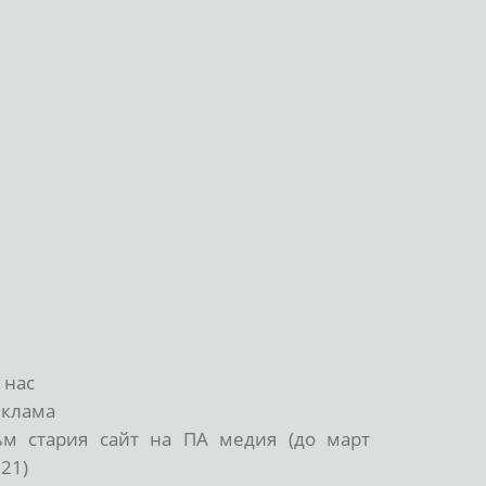
 нас
еклама
ъм стария сайт на ПА медия (до март
21)