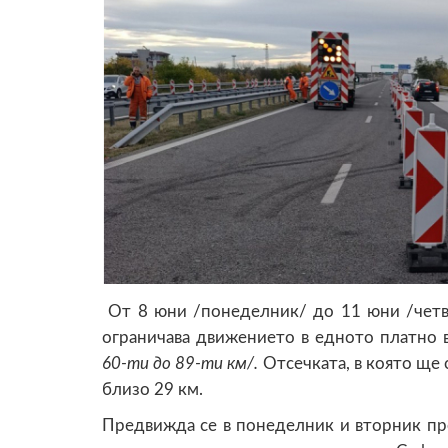
От 8 юни /понеделник/ до 11 юни /четв
ограничава движението в едното платно 
60-ти до 89-ти км/.
Отсечката, в която ще
близо 29 км.
Предвижда се в понеделник и вторник пре