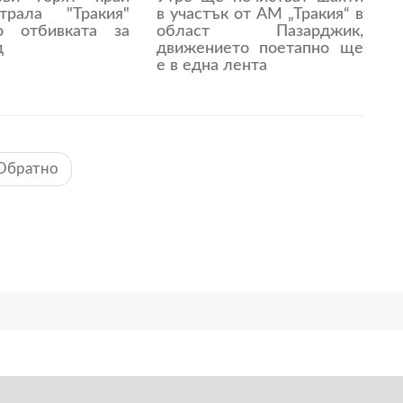
страла "Тракия"
в участък от АМ „Тракия“ в
о отбивката за
област Пазарджик,
д
движението поетапно ще
е в една лента
Обратно