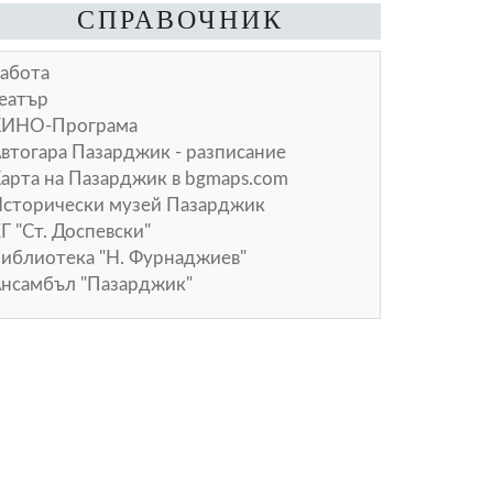
СПРАВОЧНИК
абота
еатър
КИНО-Програма
втогара Пазарджик - разписание
арта на Пазарджик в
bgmaps.com
сторически музей Пазарджик
Г "Ст. Доспевски"
иблиотека "Н. Фурнаджиев"
нсамбъл "Пазарджик"