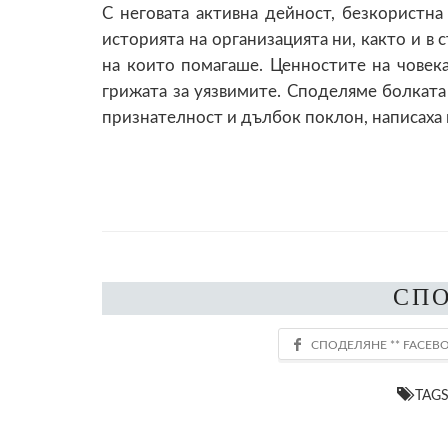
С неговата активна дейност, безкористна
историята на организацията ни, както и в 
на които помагаше. Ценностите на човек
грижата за уязвимите. Споделяме болката
признателност и дълбок поклон, написаха 
СП
TAG