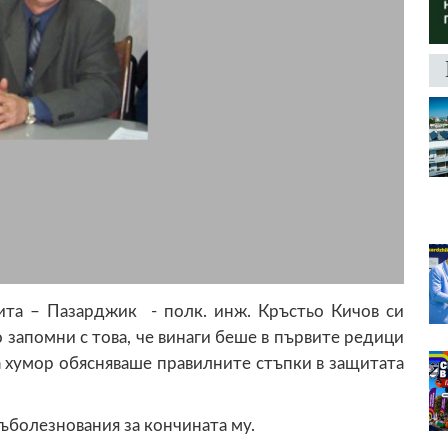
та – Пазарджик - полк. инж. Кръстьо Кичов си
запомни с това, че винаги беше в първите редици
а хумор обясняваше правилните стъпки в защитата
ъболезнования за кончината му.