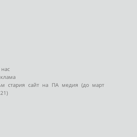
 нас
еклама
ъм стария сайт на ПА медия (до март
21)