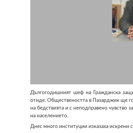
Дългогодишният шеф на Гражданска защи
отиде. Обществеността в Пазарджик ще го 
на бедствията и с неподправено чувство з
на населението.
Днес много институции изказаха искрени с