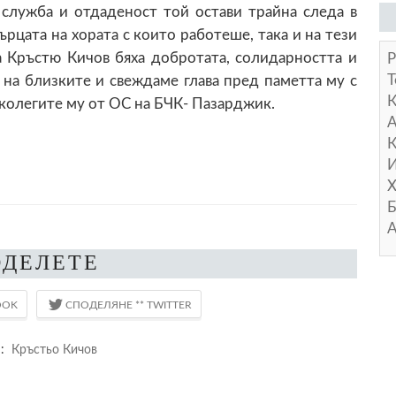
 служба и отдаденост той остави трайна следа в
сърцата на хората с които работеше, така и на тези
а Кръстю Кичов бяха добротата, солидарността и
Р
Т
 на близките и свеждаме глава пред паметта му с
колегите му от ОС на БЧК- Пазарджик.
А
К
И
Х
Б
А
ОДЕЛЕТЕ
S:
Кръстьо Кичов