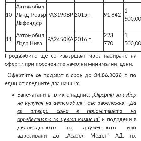
Автомобил
1
10
Ланд Ровър
PA3190BP
2015 г.
91 842
500,0
Дефендер
Автомобил
223
1
11
PA2450KA
2016 г.
Лада Нива
770
500,0
Продажбите ще се извършват чрез набиране на
оферти при посочените начални минимални цени.
Офертите се подават в срок до
2
4.06.2026 г.
по
един от следните два начина:
Запечатани в плик с надпис:
„
Оферта за избор
на купувач на автомобили
“
със забележка:
„Да
се отвори само в присъствието на
определената за целта комисия“
и подадени в
деловодството на дружеството или
адресирани до „Асарел Медет” АД, гр.