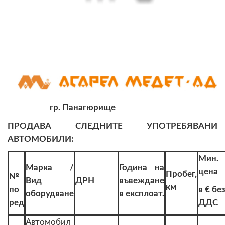
гр. Панагюрище
ПРОДАВА СЛЕДНИТЕ УПОТРЕБЯВАНИ
АВТОМОБИЛИ:
Мин.
Марка /
Година на
цена
Пробег,
№
Вид
ДРН
въвеждане
км
по
в € бе
оборудване
в експлоат.
ред
ДДС
Автомобил