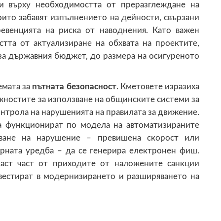
и върху необходимостта от преразглеждане на
ито забавят изпълнението на дейности, свързани
венцията на риска от наводнения. Като важен
тта от актуализиране на обхвата на проектите,
а държавния бюджет, до размера на осигуреното
емата за
пътната безопасност
. Кметовете изразиха
жностите за използване на общинските системи за
нтрола на нарушенията на правилата за движение.
 функционират по модела на автоматизираните
яване на нарушение – превишена скорост или
арната уредба – да се генерира електронен фиш.
ласт част от приходите от наложените санкции
нвестират в модернизирането и разширяването на