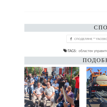
СП
TAGS:
областен управит
ПОДОБ