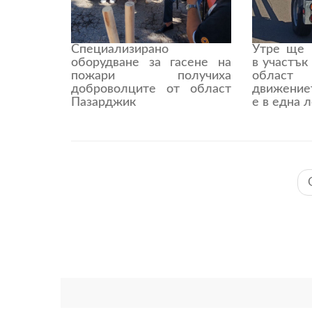
Специализирано
Утре ще 
оборудване за гасене на
в участък
пожари получиха
област
доброволците от област
движение
Пазарджик
е в една 