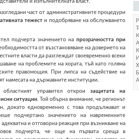
дставители и изпълнителната власт.
разгледани част от административните процедури
ативната тежест
и подобряване на обслужването
Р
Т
ител подчерта значението на
прозрачността при
А
еобходимостта от възстановяване на доверието на
К
естните власти да разглеждат своевременно всеки
И
шаване на проблемите на хората, тъй като голяма
Х
нските правомощия. При липса на съдействие на
Б
ят намесата на държавните институции.
А
 областният управител открои
защитата на
зисни ситуации
. Той обърна внимание, че регионът
он, докато едновременно с това продължават и
беше подчертано значението на навременните
 адекватна и отговорна реакция при възникване на
ловов подчерта, че още на първата среща в