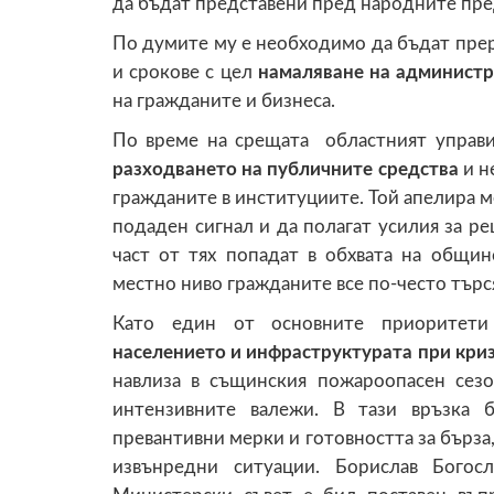
да бъдат представени пред народните пре
По думите му е необходимо да бъдат пре
и срокове с цел
намаляване на администр
на гражданите и бизнеса.
По време на срещата областният управ
разходването на публичните средства
и н
гражданите в институциите. Той апелира м
подаден сигнал и да полагат усилия за ре
част от тях попадат в обхвата на общи
местно ниво гражданите все по-често търс
Като един от основните приоритети
населението и инфраструктурата при кри
навлиза в същинския пожароопасен сез
интензивните валежи. В тази връзка 
превантивни мерки и готовността за бърза,
извънредни ситуации. Борислав Богос