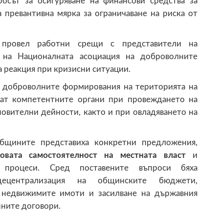
осът за осигуряване на финансови средства за
 превантивна мярка за ограничаване на риска от
 провел работни срещи с представители на
и на Националната асоциация на доброволните
а реакция при кризисни ситуации.
 доброволните формирования на територията на
агат компетентните органи при провеждането на
овителни дейности, както и при овладяването на
щините представиха конкретни предложения,
вата самостоятелност на местната власт
и
 процеси. Сред поставените въпроси бяха
децентрализация на общинските бюджети,
недвижимите имоти и засилване на държавния
ните договори.