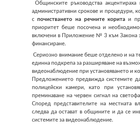
Общинските ръководства акцентираха 
административни срокове и процедури, ко
с
почистването на речните корита
и пре
приоритет беше посочена и необходимос
включени в Приложение № 3 към Закона з
финансиране.
Сериозно внимание беше отделено и на т
единна подкрепа за разширяване на възмо
видеонаблюдение при установяването и ко
Предложението предвижда системите да
полицейски камери, като при установ
преминаване на червен сигнал на светоф
Според представителите на местната в
следва да остават в общините и да се и
системите за видеонаблюдение.