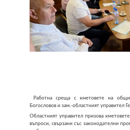
Работна среща с кметовете на общин
Богословов и зам.-областният управител Г
Областният управител призова кметовете
въпроси, свързани със законодателни пр