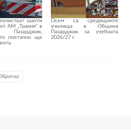
почистват шахти
Осем са средищните
 от АМ „Тракия“ в
училища в Община
 Пазарджик,
Пазарджик за учебната
то поетапно ще
2026/27 г.
лента
Обратно