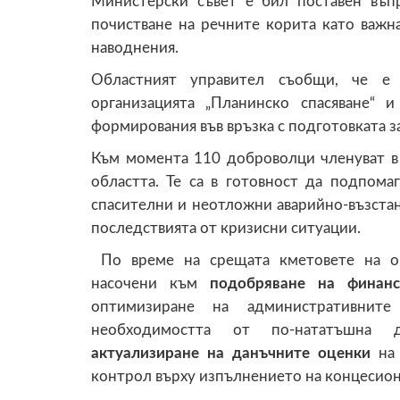
Министерски съвет е бил поставен въпр
почистване на речните корита като важна
наводнения.
Областният управител съобщи, че е
организацията „Планинско спасяване“ 
формирования във връзка с подготовката з
Към момента 110 доброволци членуват в
областта. Те са в готовност да подпом
спасителни и неотложни аварийно-възстан
последствията от кризисни ситуации.
По време на срещата кметовете на об
насочени към
подобряване на финансо
оптимизиране на административните
необходимостта от по-нататъшна 
актуализиране на данъчните оценки
на 
контрол върху изпълнението на концесион