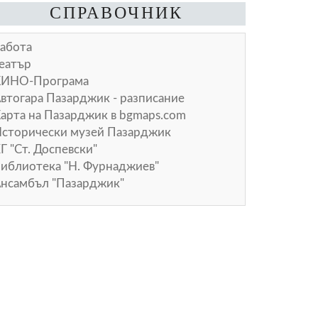
СПРАВОЧНИК
абота
еатър
КИНО-Програма
втогара Пазарджик - разписание
арта на Пазарджик в
bgmaps.com
сторически музей Пазарджик
Г "Ст. Доспевски"
иблиотека "Н. Фурнаджиев"
нсамбъл "Пазарджик"