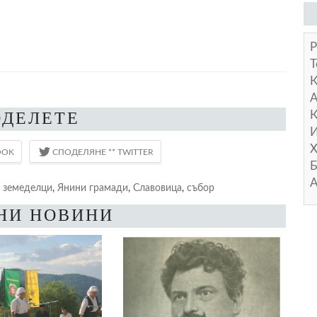
Р
Т
А
ОДЕЛЕТЕ
К
И
Х
Б
А
,
земеделци
,
Янини грамади
,
Славовица
,
събор
НИ НОВИНИ