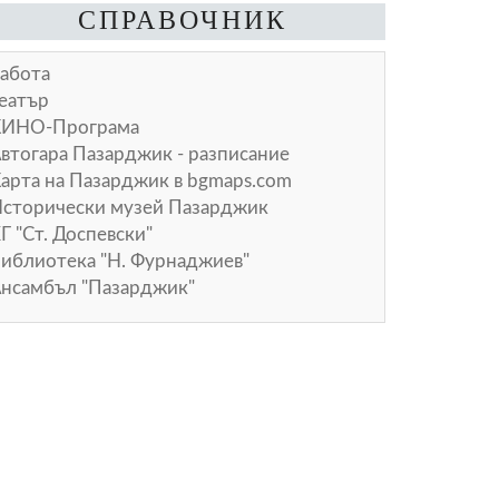
СПРАВОЧНИК
абота
еатър
КИНО-Програма
втогара Пазарджик - разписание
арта на Пазарджик в
bgmaps.com
сторически музей Пазарджик
Г "Ст. Доспевски"
иблиотека "Н. Фурнаджиев"
нсамбъл "Пазарджик"