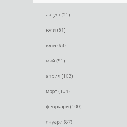
август (21)
юли (81)
юни (93)
май (91)
април (103)
март (104)
февруари (100)
януари (87)