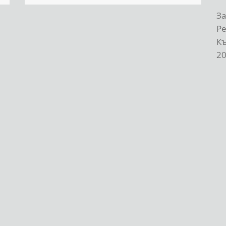
За
Р
К
20