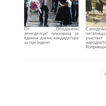
От „Обединени
Самодейн
земеделци“ призоваха за
читалищ
единна дясна кандидатура
участва
за президент
народнот
Копривщи