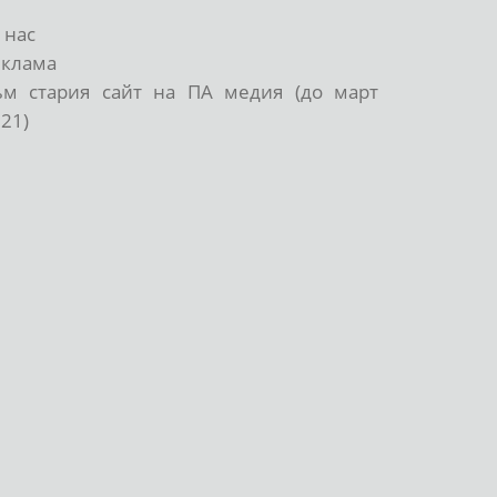
 нас
еклама
ъм стария сайт на ПА медия (до март
21)