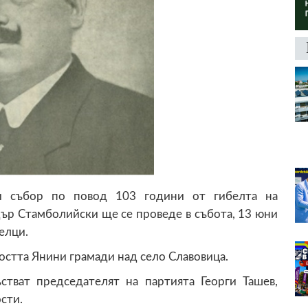
и събор по повод 103 години от гибелта на
ър Стамболийски ще се проведе в събота, 13 юни
елци.
тността Янини грамади над село Славовица.
тват председателят на партията Георги Ташев,
сти.