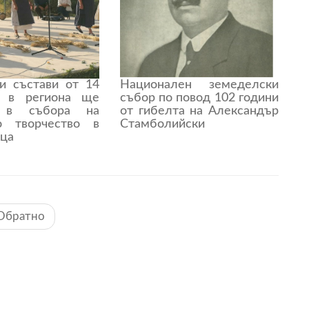
и състави от 14
Национален земеделски
а в региона ще
събор по повод 102 години
т в събора на
от гибелта на Александър
о творчество в
Стамболийски
ца
Обратно