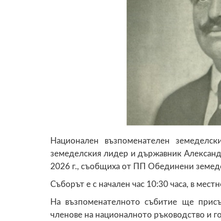
Национален възпоменателен земеделск
земеделския лидер и държавник Александ
2026 г., съобщиха от ПП Обединени земед
Съборът е с начален час 10:30 часа, в мес
На възпоменателното събитие ще присъс
членове на националното ръководство и го