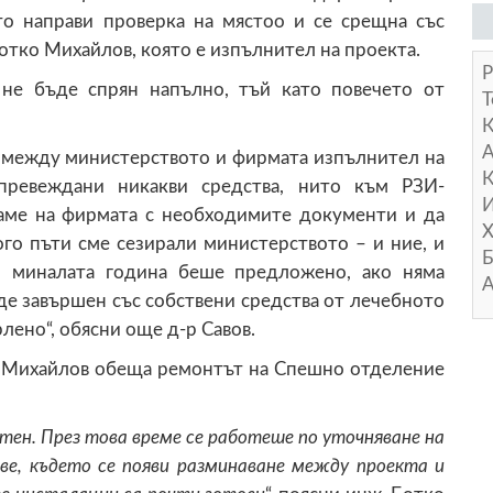
о направи проверка на мястоо и се срещна със
отко Михайлов, която е изпълнител на проекта.
Р
 не бъде спрян напълно, тъй като повечето от
Т
А
 между министерството и фирмата изпълнител на
К
ревеждани никакви средства, нито към РЗИ-
И
ваме на фирмата с необходимите документи и да
Х
о пъти сме сезирали министерството – и ние, и
Б
з миналата година беше предложено, ако няма
А
де завършен със собствени средства от лечебното
ено“, обясни още д-р Савов.
о Михайлов обеща ремонтът на Спешно отделение
ен. През това време се работеше по уточняване на
ве, където се появи разминаване между проекта и