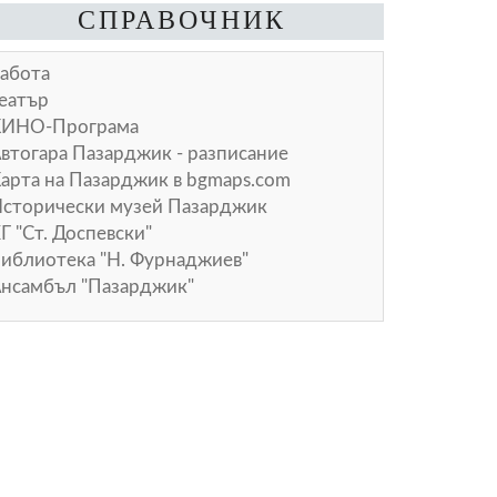
СПРАВОЧНИК
абота
еатър
КИНО-Програма
втогара Пазарджик - разписание
арта на Пазарджик в
bgmaps.com
сторически музей Пазарджик
Г "Ст. Доспевски"
иблиотека "Н. Фурнаджиев"
нсамбъл "Пазарджик"