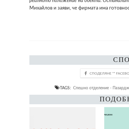
реалното положение на обекта. Останалит
Михайлов и заяви, че фирмата има готовно
СП
TAGS:
Спешно отделение - Пазард
ПОДОБ