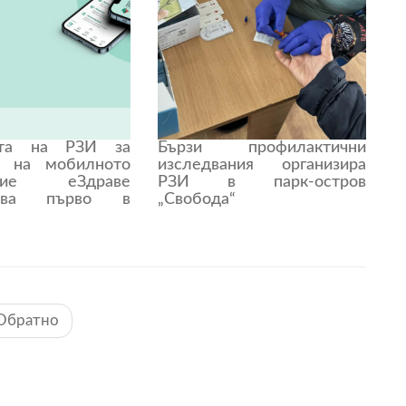
ята на РЗИ за
Бързи профилактични
е на мобилното
изследвания организира
ение еЗдраве
РЗИ в парк-остров
жава първо в
„Свобода“
Обратно