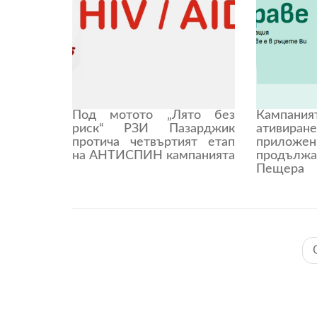
Под мотото „Лято без
Кампани
риск“ РЗИ Пазарджик
ативиран
протича четвъртият етап
прилож
на АНТИСПИН кампанията
продъл
Пещера